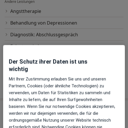
Andere Leistungen
Vita
Angsttherapie
Behandlung von Depressionen
Nach meinem Studium der Betriebswirtschaftslehre
arbeitete ich 20 Jahre an den internationalen
Diagnostik: Abschlussgespräch
Kapitalmärkten. In dieser Zeit beschäftigte ich mich
bereits intensiv mit der Psychologie der Finanzmärkte
Folgetermin lang
und anderen psychologischen Themen. Ich erlangte
neben meiner beruflichen Tätigkeit den Bachelor of
Psychotherapie
Der Schutz ihrer Daten ist uns
Science in Psychologie. Dieses Studium bestärkte
wichtig
Psychotherapie (Folgetermin)
meinen Wunsch mich beruflich ganz der Psychologie
und Psychotherapie zu widmen. Ich absolvierte den
Mit Ihrer Zustimmung erlauben Sie uns und unseren
Masterstudiengang der Psychologie an der Johannes
Partnern, Cookies (oder ähnliche Technologien) zu
Wie funktioniert die Preisbildung?
Gutenberg-Universität Mainz. Daran schloss sich
verwenden, um Daten für Statistiken zu sammeln und
meine psychotherapeutische Ausbildung im
Inhalte zu liefern, die auf Ihren Surfgewohnheiten
Weiterbildungsstudiengang Psychodynamische
basieren. Wenn Sie nur notwendige Cookies akzeptieren,
Praxis
Psychotherapie der Universitätsmedizin Mainz an.
werden wir nur diejenigen verwenden, die für die
ordnungsgemäße Nutzung unserer Website technisch
Praxis Thomas Stengl Psycholog.
erforderlich sind. Notwendige Cookies können nie