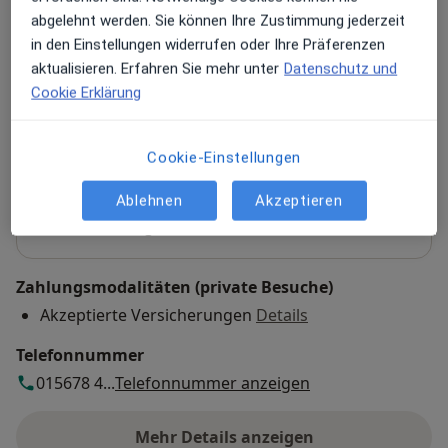
Psychotherapeut
abgelehnt werden. Sie können Ihre Zustimmung jederzeit
Kaiserhofstr. 18,
Innenstadt I
, 60313
Frankfurt
in den Einstellungen widerrufen oder Ihre Präferenzen
Privatpraxis
aktualisieren. Erfahren Sie mehr unter
Datenschutz und
Cookie Erklärung
Zu Google Maps
öffnet in einer neuen Registe
Cookie-Einstellungen
Verfügbarkeit
M.Sc. Psych. Thomas Stengl bietet an diesem
Ablehnen
Akzeptieren
Standort über Jameda keine Online-
Terminbuchung an
Zahlungsmodalitäten (private Besuche)
Akzeptierte Versicherungen
Details
Telefonnummer
015678 4...
Telefonnummer anzeigen
Mehr Details anzeigen
über die Adresse