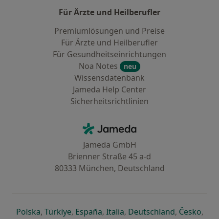
Für Ärzte und Heilberufler
Premiumlösungen und Preise
Für Ärzte und Heilberufler
Für Gesundheitseinrichtungen
Noa Notes
neu
Wissensdatenbank
Jameda Help Center
Sicherheitsrichtlinien
Kontakt
Jameda - Startseite
Jameda GmbH
Brienner Straße 45 a-d
80333 München, Deutschland
öffnet in einer neuen Registerkarte
öffnet in einer neuen Registerkarte
öffnet in einer neuen Registerk
öffnet in einer neuen Reg
öffnet in ei
öffn
Polska
,
Türkiye
,
España
,
Italia
,
Deutschland
,
Česko
,