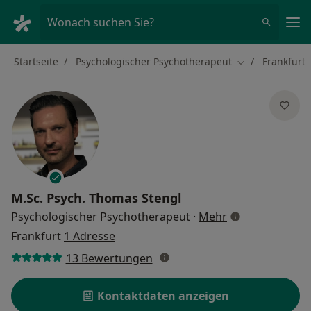
Ha
Wonach suchen Sie?
Startseite
Psychologischer Psychotherapeut
Frankfurt
Stadt ändern
M.Sc. Psych.
Thomas Stengl
über Spezialisi
Psychologischer Psychotherapeut
·
Mehr
Frankfurt
1 Adresse
13 Bewertungen
Kontaktdaten anzeigen