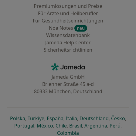
Premiumlösungen und Preise
Für Ärzte und Heilberufler
Für Gesundheitseinrichtungen
Noa Notes
neu
Wissensdatenbank
Jameda Help Center
Sicherheitsrichtlinien
Kontakt
Jameda - Startseite
Jameda GmbH
Brienner Straße 45 a-d
80333 München, Deutschland
öffnet in einer neuen Registerkarte
öffnet in einer neuen Registerkarte
öffnet in einer neuen Registerk
öffnet in einer neuen Reg
öffnet in ei
öffn
Polska
,
Türkiye
,
España
,
Italia
,
Deutschland
,
Česko
,
öffnet in einer neuen Registerkarte
öffnet in einer neuen Registerkarte
öffnet in einer neuen Register
öffnet in einer neuen R
öffnet in ei
öffnet
Portugal
,
México
,
Chile
,
Brasil
,
Argentina
,
Perú
,
öffnet in einer neuen Re
Colombia