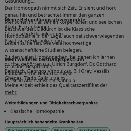
Gesundung.
Der Homöopath nimmt sich Zeit. Er sieht und hört
genau hin und betrachtet immer den ganzen
Meine Behandlungs­schwerpunkte
Menschen mit all seinen körperlichen und seelischen
Akute Erkrankungen
Beschwerden. Dadurch ist die Klassische
Chronische Erkrankungen
Homöopathie in der Lage, auch bei schwerwiegenden
Psychische Erkrankungen
Leiden zu helfen, wie viele hochwertige
wissenschaftliche Studien belegen.
Zu den vielen Homöopathen, bei denen ich lernen
Mein weiteres Leistungs­spektrum
durfte, gehörten u.a. Ulrich Burgdorf, Dr. Gotthard
Orasani - Besprechen
Behnisch, Georgos Vithoulkas, Bill Gray, Vassilis
Kabbalistische Geburtsanalyse
Ghegas, Tjado Galic u.v.a.m
Kurse in Atlantanischer Kabbala
Meine Arbeit erhielt das Qualitätszertifikat der
Über mich
Stiftung Homöopathiezertifikat (SHZ). Ich bin Mitglied
mehr
im Verband Klassischer Homöopathen Deutschlands
Weiterbildungen und Tätigkeitsschwerpunkte
(VKHD).
Klassische Homöopathie
Wenn ich Sie auf Ihrem Weg der Gesundung
unterstützen darf oder wenn Sie Fragen zur Therapie
Hauptsächlich behandelte Krankheiten
haben, rufen Sie mich bitte an oder schreiben Sie mir.
Rückenschmerzen
Migräne
Erschöpfung