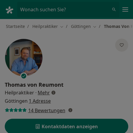
Ha
Wonach suchen Sie?
Startseite
Heilpraktiker
Göttingen
Thomas Von 
Stadt ändern
Stadt ändern
Thomas von Reumont
über Spezialisierungen
Heilpraktiker
·
Mehr
Göttingen
1 Adresse
14 Bewertungen
Kontaktdaten anzeigen