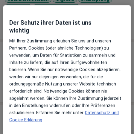
Ich antworte gerne.
a11y_sr_more_disea
Reizdarm
Nackenschmerzen
+7
Der Schutz ihrer Daten ist uns
Mehr Details anzeigen
wichtig
über Erfahrungen
Mit Ihrer Zustimmung erlauben Sie uns und unseren
Partnern, Cookies (oder ähnliche Technologien) zu
Leistungen & Kosten
verwenden, um Daten für Statistiken zu sammeln und
Inhalte zu liefern, die auf Ihren Surfgewohnheiten
Andere Leistungen
basieren. Wenn Sie nur notwendige Cookies akzeptieren,
Homöopathie
werden wir nur diejenigen verwenden, die für die
ordnungsgemäße Nutzung unserer Website technisch
erforderlich sind. Notwendige Cookies können nie
Wie funktioniert die Preisbildung?
abgelehnt werden. Sie können Ihre Zustimmung jederzeit
in den Einstellungen widerrufen oder Ihre Präferenzen
Praxis
aktualisieren. Erfahren Sie mehr unter
Datenschutz und
Cookie Erklärung
Praxis Thomas von Reumont Heilpraktiker