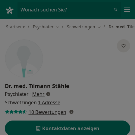
Ha
Wonach suchen Sie?
Startseite
Psychiater
Schwetzingen
Dr. med. Til
Stadt ändern
Stadt ändern
Dr. med.
Tilmann Stähle
über Spezialisierungen
Psychiater
·
Mehr
Schwetzingen
1 Adresse
10 Bewertungen
Kontaktdaten anzeigen