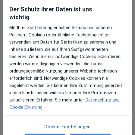
Betsche
Der Schutz ihrer Daten ist uns
Mannheimer Str. 14,
68723
Schwetzingen
wichtig
Mit Ihrer Zustimmung erlauben Sie uns und unseren
Zu Google Maps
öffnet in einer neuen Registe
Partnern, Cookies (oder ähnliche Technologien) zu
verwenden, um Daten für Statistiken zu sammeln und
Verfügbarkeit
Dr. med. Tilmann Stähle bietet an diesem Standort
Inhalte zu liefern, die auf Ihren Surfgewohnheiten
über Jameda keine Online-Terminbuchung an
basieren. Wenn Sie nur notwendige Cookies akzeptieren,
werden wir nur diejenigen verwenden, die für die
ordnungsgemäße Nutzung unserer Website technisch
Zahlungsmodalitäten (private Besuche)
erforderlich sind. Notwendige Cookies können nie
abgelehnt werden. Sie können Ihre Zustimmung jederzeit
Akzeptierte Versicherungen
in den Einstellungen widerrufen oder Ihre Präferenzen
Details
aktualisieren. Erfahren Sie mehr unter
Datenschutz und
Cookie Erklärung
Telefonnummer
06202...
Telefonnummer anzeigen
Cookie-Einstellungen
Mehr Details anzeigen