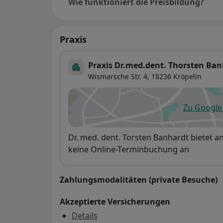
Wie funktioniert die Preisbildung?
Praxis
Praxis Dr.med.dent. Thorsten Ba
Wismarsche Str. 4,
18236
Kröpelin
Zu Googl
öf
Verfügbarkeit
Dr. med. dent. Torsten Banhardt bietet 
keine Online-Terminbuchung an
Zahlungsmodalitäten (private Besuche)
Akzeptierte Versicherungen
Details