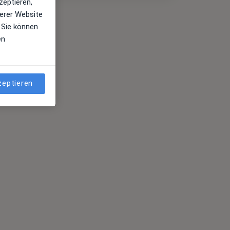
zeptieren,
erer Website
 Sie können
en
zeptieren