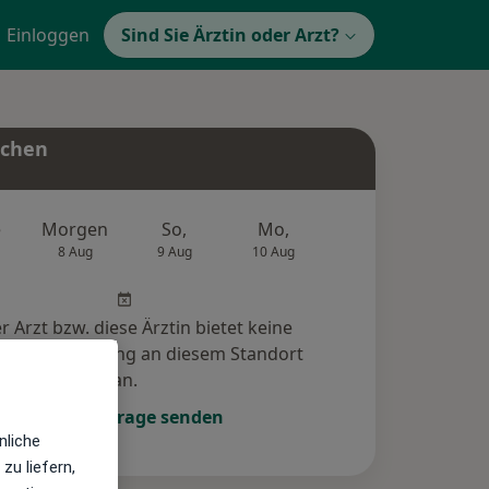
Einloggen
Sind Sie Ärztin oder Arzt?
uchen
e
Morgen
So,
Mo,
Di,
Mi,
8 Aug
9 Aug
10 Aug
11 Aug
12 Au
r Arzt bzw. diese Ärztin bietet keine
e-Terminbuchung an diesem Standort
an.
Terminanfrage senden
nliche
zu liefern,