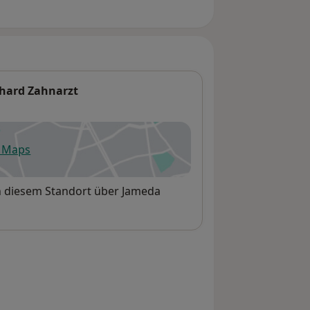
nhard Zahnarzt
e Maps
fnet in einer neuen Registerkarte
an diesem Standort über Jameda