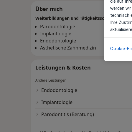
die auf Ih
Über mich
werden wir
technisch 
Weiterbildungen und Tätigkeitsschwerpunkte
Ihre Zusti
Parodontologie
aktualisier
Implantologie
Endodontologie
Ästhetische Zahnmedizin
Cookie-Ei
Leistungen & Kosten
Andere Leistungen
Endodontologie
Implantologie
Parodontitis (Beratung)