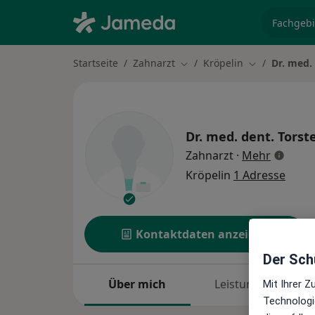
Fachgebi
Startseite
Zahnarzt
Kröpelin
Dr. med.
Stadt ändern
Stadt ändern
Dr. med. dent.
Torst
über Spe
Zahnarzt
·
Mehr
Kröpelin
1 Adresse
Kontaktdaten anzeigen
Der Schu
Über mich
Leistungen
Mit Ihrer 
Technologi