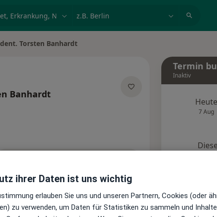
et, Erkrankung, Name
z.B. Berlin
 dent. Torsten Banhardt
Termin b
Inaktiv
en Banhardt
Heut
zialisierungen
7 Aug
Diese
Onlin
Terminanfrage senden
tz ihrer Daten ist uns wichtig
Standorte
Bewertungen
Zustimmung erlauben Sie uns und unseren Partnern, Cookies (oder äh
en) zu verwenden, um Daten für Statistiken zu sammeln und Inhalte 