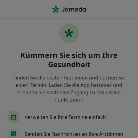
Ha
Toxikologie • München, Bayern
Filter & Sortierung
Zu Google Maps
Toxikologie in München: Termin buchen
Kümmern Sie sich um Ihre
mit jameda
Gesundheit
Finden Sie Toxikologie in München und buchen Sie
online ohne zusätzliche Kosten.
Finden Sie die besten Ärzt:innen und buchen Sie
Wie wir die Suchergebnisse sortieren
einen Termin. Laden Sie die App herunter und
erhalten Sie kostenlos Zugang zu exklusiven
Funktionen:
Verwalten Sie Ihre Termine einfach
Senden Sie Nachrichten an Ihre Ärzt:innen