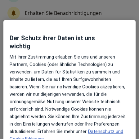
Klinikum rechts der Isar Abt. Klinische
Erhalten Sie Benachrichtigungen
Toxikologie und Giftnotruf München
Fachabteilung
Toxikologie
2 Bewertungen
Der Schutz ihrer Daten ist uns
Sehr beliebt: Patient:innen bevorzugen es,
wichtig
Arzttermine mit der App zu buchen
Ismaninger Str. 22, München
•
Zu Google Maps
Mit Ihrer Zustimmung erlauben Sie uns und unseren
Klinikum rechts der Isar Abt. Klinische Toxikologie und Giftnotruf München
Partnern, Cookies (oder ähnliche Technologien) zu
Keine Online-Terminbuchung über jameda verfügbar
verwenden, um Daten für Statistiken zu sammeln und
Inhalte zu liefern, die auf Ihren Surfgewohnheiten
Profil anzeigen
basieren. Wenn Sie nur notwendige Cookies akzeptieren,
werden wir nur diejenigen verwenden, die für die
ordnungsgemäße Nutzung unserer Website technisch
erforderlich sind. Notwendige Cookies können nie
abgelehnt werden. Sie können Ihre Zustimmung jederzeit
in den Einstellungen widerrufen oder Ihre Präferenzen
aktualisieren. Erfahren Sie mehr unter
Datenschutz und
Cookie Erklärung