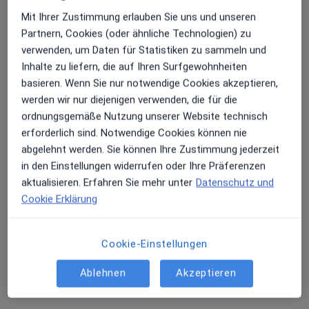
·
Urologe, Orthopäde & Unfallchirurg, Nuklearmediziner
Mit Ihrer Zustimmung erlauben Sie uns und unseren
Mehr
Partnern, Cookies (oder ähnliche Technologien) zu
11 Bewertungen
verwenden, um Daten für Statistiken zu sammeln und
Inhalte zu liefern, die auf Ihren Surfgewohnheiten
basieren. Wenn Sie nur notwendige Cookies akzeptieren,
Adresse 1
Adresse 2
Adresse 3
werden wir nur diejenigen verwenden, die für die
ordnungsgemäße Nutzung unserer Website technisch
erforderlich sind. Notwendige Cookies können nie
Lichtentaler Str. 3, Baden-Baden
•
Zu Google Maps
abgelehnt werden. Sie können Ihre Zustimmung jederzeit
Urologisches Zentrum Dres. Martin Linder Birger Thamm Frank Neugart
in den Einstellungen widerrufen oder Ihre Präferenzen
Dieser Arzt bzw. diese Ärztin bietet keine Online-Terminbuchung an diesem Standort an.
aktualisieren. Erfahren Sie mehr unter
Datenschutz und
Cookie Erklärung
Terminanfrage senden
Cookie-Einstellungen
Ärzte und Heilberufler verfügbar
Ablehnen
Akzeptieren
Diese Ärzte und Heilberufler befinden sich
außerhalb von Bühl, Baden-Württemberg in