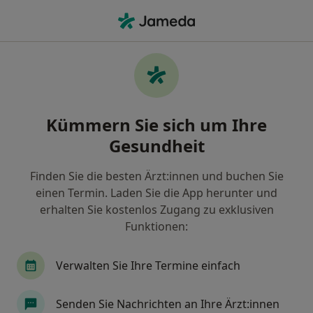
Ha
Urologe • Bühl, Baden-Württemberg
Filter & Sortierung
Zu Google Maps
Urologe in Bühl: Termin buchen mit
Kümmern Sie sich um Ihre
jameda
Gesundheit
Finden Sie Urologen in Bühl und buchen Sie online
ohne zusätzliche Kosten.
Finden Sie die besten Ärzt:innen und buchen Sie
Wie wir die Suchergebnisse sortieren
einen Termin. Laden Sie die App herunter und
erhalten Sie kostenlos Zugang zu exklusiven
Funktionen:
Verwalten Sie Ihre Termine einfach
Senden Sie Nachrichten an Ihre Ärzt:innen