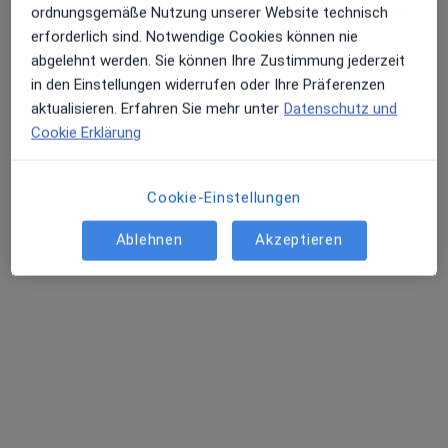
ordnungsgemäße Nutzung unserer Website technisch
Urologe, Onkologe
erforderlich sind. Notwendige Cookies können nie
4 Bewertungen
abgelehnt werden. Sie können Ihre Zustimmung jederzeit
in den Einstellungen widerrufen oder Ihre Präferenzen
aktualisieren. Erfahren Sie mehr unter
Datenschutz und
Adresse 1
Adresse 2
Adresse 3
Cookie Erklärung
Fabrik Sonntag 5, Waldkirch
•
Zu Google Maps
Cookie-Einstellungen
Praxis Dr.med. Arne Klünsch Facharzt für Urologie
Dieser Arzt bzw. diese Ärztin bietet keine Online-Terminbuchung an diesem Standort an.
Ablehnen
Akzeptieren
Terminanfrage senden