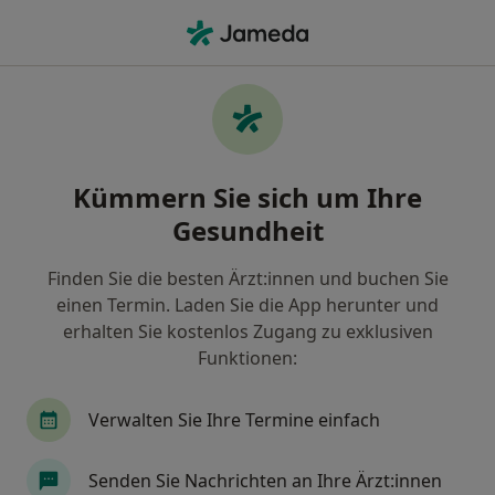
Ha
Urologe • Kenzingen, Baden-Württemberg
Filter & Sortierung
Zu Google Maps
Urologe in Kenzingen: Termin buchen mit
Kümmern Sie sich um Ihre
jameda
Gesundheit
Finden Sie Urologen in Kenzingen und buchen Sie
online ohne zusätzliche Kosten.
Finden Sie die besten Ärzt:innen und buchen Sie
Wie wir die Suchergebnisse sortieren
einen Termin. Laden Sie die App herunter und
erhalten Sie kostenlos Zugang zu exklusiven
Funktionen:
Verwalten Sie Ihre Termine einfach
Senden Sie Nachrichten an Ihre Ärzt:innen