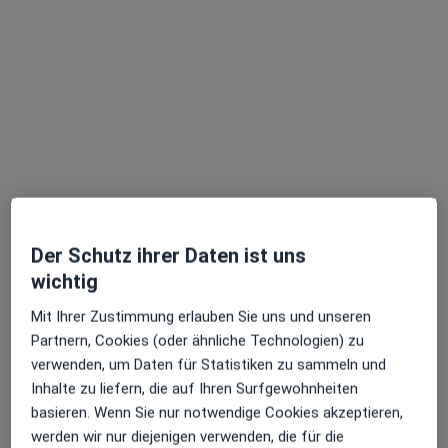
Dr. med. Sebastian Laschke
Urologe
83 Bewertungen
Rheinstr. 13, Ettenheim
•
Zu Google Maps
Dres. Sebastian Laschke und Michael Fillies
Dieser Arzt bzw. diese Ärztin bietet keine Online-Terminbuchung an diesem Standort an.
Terminanfrage senden
Der Schutz ihrer Daten ist uns
wichtig
Mit Ihrer Zustimmung erlauben Sie uns und unseren
Partnern, Cookies (oder ähnliche Technologien) zu
verwenden, um Daten für Statistiken zu sammeln und
Inhalte zu liefern, die auf Ihren Surfgewohnheiten
basieren. Wenn Sie nur notwendige Cookies akzeptieren,
werden wir nur diejenigen verwenden, die für die
Dr. med. Arne Klünsch