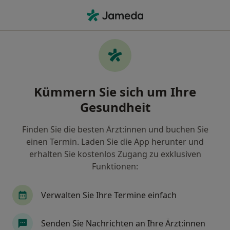
Ha
Urologe • Düffelward, Kleve, Nordrhein-Westfalen
Filter & Sortierung
Zu Google Maps
Urologen in Kleve, Düffelward
Kümmern Sie sich um Ihre
Wie wir die Suchergebnisse sortieren
Gesundheit
Finden Sie die besten Ärzt:innen und buchen Sie
einen Termin. Laden Sie die App herunter und
erhalten Sie kostenlos Zugang zu exklusiven
Funktionen:
Verwalten Sie Ihre Termine einfach
Dr. med. Harald Voepel
Urologe
Senden Sie Nachrichten an Ihre Ärzt:innen