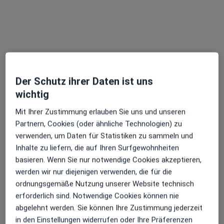
Moritz-von-Nassau-Str. 19, Emmerich am Rhein
•
Maps
MVZ Karl-Leisner Praxis für Urologie Emmerich
Privatpraxis
Dieser Arzt bzw. diese Ärztin bietet keine Online-Terminbuchung an diesem Standort an.
Terminanfrage senden
Der Schutz ihrer Daten ist uns
wichtig
Mit Ihrer Zustimmung erlauben Sie uns und unseren
Partnern, Cookies (oder ähnliche Technologien) zu
verwenden, um Daten für Statistiken zu sammeln und
Inhalte zu liefern, die auf Ihren Surfgewohnheiten
basieren. Wenn Sie nur notwendige Cookies akzeptieren,
werden wir nur diejenigen verwenden, die für die
ordnungsgemäße Nutzung unserer Website technisch
Dr. med. Caroline Eich
erforderlich sind. Notwendige Cookies können nie
·
Mehr
Urologin, Orthopädin & Unfallchirurgin
abgelehnt werden. Sie können Ihre Zustimmung jederzeit
Albersallee 5-7, Kleve
•
Zu Google Maps
in den Einstellungen widerrufen oder Ihre Präferenzen