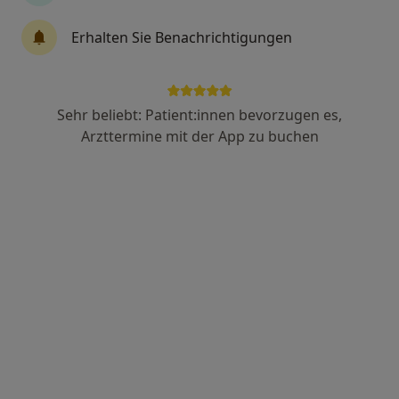
Tiergartenstr. 9, Kleve
•
Zu Google Maps
Praxis Dr.med. Harald Voepel Facharzt für Urologie
Erhalten Sie Benachrichtigungen
Dieser Arzt bzw. diese Ärztin bietet keine Online-Terminbuchung an diesem Standort an.
Terminanfrage senden
Sehr beliebt: Patient:innen bevorzugen es,
Arzttermine mit der App zu buchen
Dr. med. Stefan Dahms
·
Mehr
Urologe, Androloge, Orthopäde & Unfallchirurg
6 Bewertungen
Zu Google