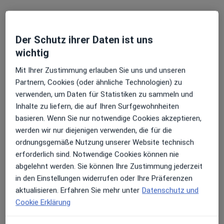
Dr. med. Ryan Esser
Der Schutz ihrer Daten ist uns
Urologe, Androloge
wichtig
Zu Google
Prof.-Küntscher-Str. 8, Murnau am Staffelsee
•
Mit Ihrer Zustimmung erlauben Sie uns und unseren
Maps
Partnern, Cookies (oder ähnliche Technologien) zu
BG Unfallklinik Murnau Zentrum f. Rückenmarkverletzte und Neurourologie
verwenden, um Daten für Statistiken zu sammeln und
Dieser Arzt bzw. diese Ärztin bietet keine Online-Terminbuchung an diesem Standort an.
Inhalte zu liefern, die auf Ihren Surfgewohnheiten
basieren. Wenn Sie nur notwendige Cookies akzeptieren,
Terminanfrage senden
werden wir nur diejenigen verwenden, die für die
ordnungsgemäße Nutzung unserer Website technisch
erforderlich sind. Notwendige Cookies können nie
abgelehnt werden. Sie können Ihre Zustimmung jederzeit
in den Einstellungen widerrufen oder Ihre Präferenzen
aktualisieren. Erfahren Sie mehr unter
Datenschutz und
Cookie Erklärung