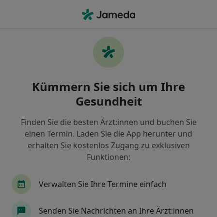
Ha
Urologe • Murnau am Staffelsee, Bayern
Filter & Sortierung
Zu Google Maps
Urologe in Murnau am Staffelsee: Termin
Kümmern Sie sich um Ihre
buchen mit jameda
Gesundheit
Finden Sie Urologen in Murnau am Staffelsee und
buchen Sie online ohne zusätzliche Kosten.
Finden Sie die besten Ärzt:innen und buchen Sie
Wie wir die Suchergebnisse sortieren
einen Termin. Laden Sie die App herunter und
erhalten Sie kostenlos Zugang zu exklusiven
Funktionen:
Verwalten Sie Ihre Termine einfach
Senden Sie Nachrichten an Ihre Ärzt:innen