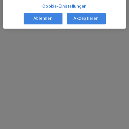
Cookie-Einstellungen
Dr. med. Andreas Wolff
Urologe
Ablehnen
Akzeptieren
Zu Google
Prof.-Küntscher-Str. 8, Murnau am Staffelsee
•
Maps
BG Unfallklinik Murnau Zentrum f. Rückenmarkverletzte und Neurourologie
Dieser Arzt bzw. diese Ärztin bietet keine Online-Terminbuchung an diesem Standort an.
Terminanfrage senden
Dr. med. Ulrike Steude