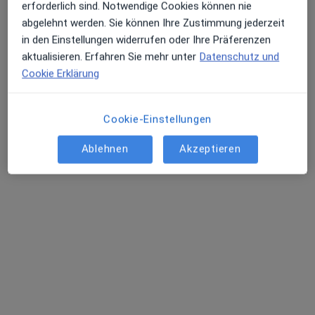
Am Klinikum 1, Jena
•
Zu Google Maps
erforderlich sind. Notwendige Cookies können nie
Universitätsklinikum Jena Klinik für Urologie
abgelehnt werden. Sie können Ihre Zustimmung jederzeit
in den Einstellungen widerrufen oder Ihre Präferenzen
Dieser Arzt bzw. diese Ärztin bietet keine Online-Terminbuchung an diesem Standort an.
aktualisieren. Erfahren Sie mehr unter
Datenschutz und
Terminanfrage senden
Cookie Erklärung
Cookie-Einstellungen
Ablehnen
Akzeptieren
Kinan Massouh
Urologe
Am Klinikum 1, Jena
•
Zu Google Maps
Universitätsklinikum Jena Klinik für Urologie
Privatpraxis