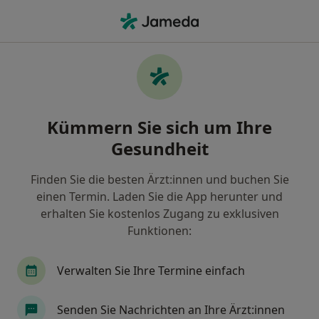
Ha
Urologe • Zöllnitz, Thüringen
Filter & Sortierung
Zu Google Maps
Urologe in Zöllnitz: Termin buchen mit
Kümmern Sie sich um Ihre
jameda
Gesundheit
Finden Sie Urologen in Zöllnitz und buchen Sie
online ohne zusätzliche Kosten.
Finden Sie die besten Ärzt:innen und buchen Sie
Wie wir die Suchergebnisse sortieren
einen Termin. Laden Sie die App herunter und
erhalten Sie kostenlos Zugang zu exklusiven
Funktionen:
Verwalten Sie Ihre Termine einfach
Senden Sie Nachrichten an Ihre Ärzt:innen