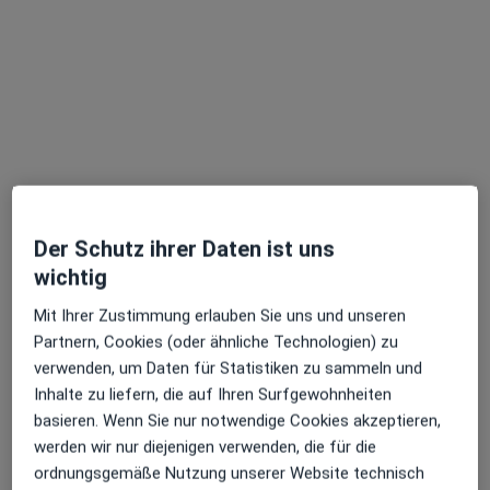
Dr. med. Barbara Rau
·
Mehr
Urologin, Orthopädin & Unfallchirurgin, Orthopädin
Am Klinikum 1, Jena
•
Zu Google Maps
Universitätsklinikum Jena Klinik für Urologie
Dieser Arzt bzw. diese Ärztin bietet keine Online-Terminbuchung an diesem Standort an.
Terminanfrage senden
Der Schutz ihrer Daten ist uns
wichtig
Mit Ihrer Zustimmung erlauben Sie uns und unseren
Partnern, Cookies (oder ähnliche Technologien) zu
verwenden, um Daten für Statistiken zu sammeln und
Inhalte zu liefern, die auf Ihren Surfgewohnheiten
basieren. Wenn Sie nur notwendige Cookies akzeptieren,
Dr. med. Mohammed Hatem Albarghouth
werden wir nur diejenigen verwenden, die für die
Urologe
ordnungsgemäße Nutzung unserer Website technisch