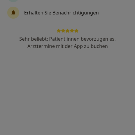
Dr. med. Eveline Hauschild
Erhalten Sie Benachrichtigungen
·
Mehr
Urologin, Onkologin
11 Bewertungen
Sehr beliebt: Patient:innen bevorzugen es,
Westbahnhofstr. 2, Jena
•
Zu Google Maps
Arzttermine mit der App zu buchen
Praxis Dr.med. Eveline Hauschild Fachärztin für Urologie
Dieser Arzt bzw. diese Ärztin bietet keine Online-Terminbuchung an diesem Standort an.
Terminanfrage senden