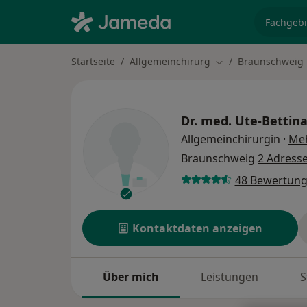
Fachgebi
Startseite
Allgemeinchirurg
Braunschweig
Stadt ändern
Dr. med.
Ute-Bettin
Allgemeinchirurgin
·
Me
Braunschweig
2 Adress
48 Bewertun
Kontaktdaten anzeigen
Über mich
Leistungen
S