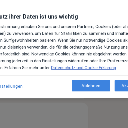
tz ihrer Daten ist uns wichtig
Zustimmung erlauben Sie uns und unseren Partnern, Cookies (oder äh
en) zu verwenden, um Daten für Statistiken zu sammeln und Inhalte 
ren Surfgewohnheiten basieren. Wenn Sie nur notwendige Cookies ak
 nur diejenigen verwenden, die für die ordnungsgemäße Nutzung uns
erforderlich sind. Notwendige Cookies können nie abgelehnt werden.
mmung jederzeit in den Einstellungen widerrufen oder Ihre Präferenz
Leistungen und Kosten
en. Erfahren Sie mehr unter
Datenschutz und Cookie Erklärung
e Informationen über Leistungen
ügt.
Ablehnen
Ak
nstellungen