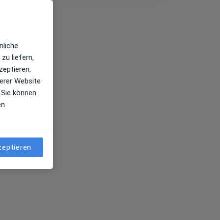
nliche
zu liefern,
zeptieren,
erer Website
 Sie können
en
zeptieren