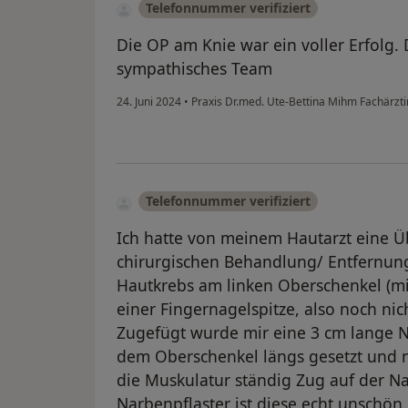
Telefonnummer verifiziert
Die OP am Knie war ein voller Erfolg.
sympathisches Team
24. Juni 2024
•
Praxis Dr.med. Ute-Bettina Mihm Fachärztin 
Telefonnummer verifiziert
Ich hatte von meinem Hautarzt eine Ü
chirurgischen Behandlung/ Entfernun
Hautkrebs am linken Oberschenkel (mi
einer Fingernagelspitze, also noch ni
Zugefügt wurde mir eine 3 cm lange N
dem Oberschenkel längs gesetzt und ni
die Muskulatur ständig Zug auf der N
Narbenpflaster ist diese echt unschön