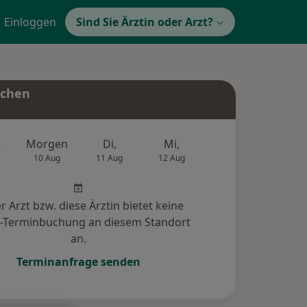
Einloggen
Sind Sie Ärztin oder Arzt?
uchen
e
Morgen
Di,
Mi,
Do,
Fr,
10 Aug
11 Aug
12 Aug
13 Aug
14 Au
r Arzt bzw. diese Ärztin bietet keine
e-Terminbuchung an diesem Standort
an.
Terminanfrage senden