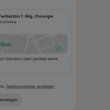
achärztin f. Allg. Chirurgie
unschweig
e Maps
fnet in einer neuen Registerkarte
sem Standort über Jameda keine
4...
Telefonnummer anzeigen
 anzeigen
er die Adresse