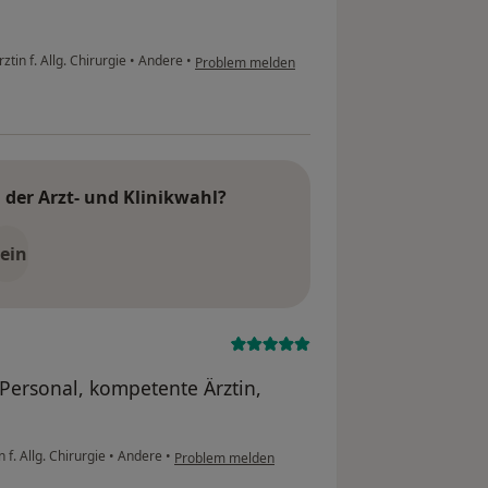
tin f. Allg. Chirurgie
•
Andere
•
Problem melden
der Arzt- und Klinikwahl?
ein
Personal, kompetente Ärztin,
f. Allg. Chirurgie
•
Andere
•
Problem melden