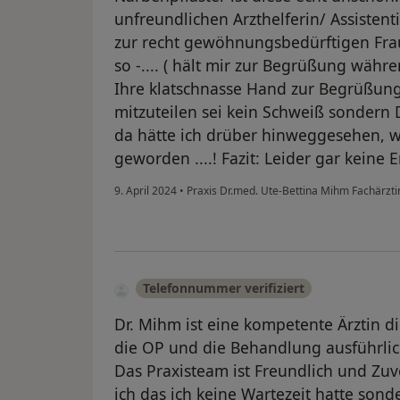
unfreundlichen Arzthelferin/ Assisten
zur recht gewöhnungsbedürftigen Fra
so -.... ( hält mir zur Begrüßung wä
Ihre klatschnasse Hand zur Begrüßun
mitzuteilen sei kein Schweiß sondern D
da hätte ich drüber hinweggesehen, w
geworden ....! Fazit: Leider gar keine
9. April 2024
•
Praxis Dr.med. Ute-Bettina Mihm Fachärztin 
Telefonnummer verifiziert
Dr. Mihm ist eine kompetente Ärztin d
die OP und die Behandlung ausführlich
Das Praxisteam ist Freundlich und Z
ich das ich keine Wartezeit hatte son