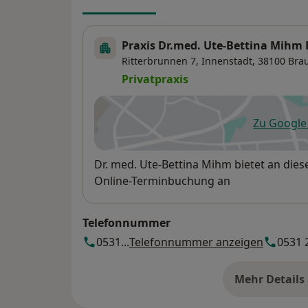
Praxis Dr.med. Ute-Bettina Mihm F
Ritterbrunnen 7,
Innenstadt
, 38100
Bra
Privatpraxis
Zu Googl
öf
Verfügbarkeit
Dr. med. Ute-Bettina Mihm bietet an die
Online-Terminbuchung an
Telefonnummer
0531...
Telefonnummer anzeigen
0531 2
Mehr Details
üb