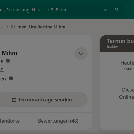
et, Erkrankung, Name
z.B. Berlin
Dr. med. Ute-Bettina Mihm
Stadt ändern
Termin b
Inaktiv
a Mihm
über Spezialisierungen
hr
Heut
en
9 Aug
gen
Diese
Onlin
Terminanfrage senden
tandorte
Bewertungen (48)