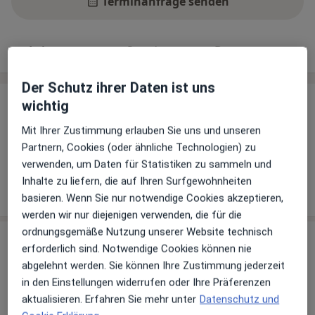
Terminanfrage senden
Leistungen
Standorte
Bewertungen
Der Schutz ihrer Daten ist uns
wichtig
Leistungen
Mit Ihrer Zustimmung erlauben Sie uns und unseren
Keine Informationen über Leistungen und Kosten
Partnern, Cookies (oder ähnliche Technologien) zu
Auf diesem Profil wurden noch keine Informationen
verwenden, um Daten für Statistiken zu sammeln und
über Leistungen hinzugefügt.
Inhalte zu liefern, die auf Ihren Surfgewohnheiten
basieren. Wenn Sie nur notwendige Cookies akzeptieren,
werden wir nur diejenigen verwenden, die für die
ordnungsgemäße Nutzung unserer Website technisch
Sind Sie Dr. med. Verena Baumgärtel?
Arzt-Info
erforderlich sind. Notwendige Cookies können nie
abgelehnt werden. Sie können Ihre Zustimmung jederzeit
in den Einstellungen widerrufen oder Ihre Präferenzen
Hinterlegen Sie kostenlos ein Portraitbild, Ihre
aktualisieren. Erfahren Sie mehr unter
Datenschutz und
Sprechzeiten und Leistungen. Dadurch werden Sie