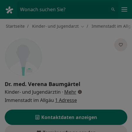
Ha
Wonach suchen Sie?
Startseite
Kinder- und Jugendarzt
Immenstadt im Allg
Stadt ändern
Dr. med.
Verena Baumgärtel
über Spezialisierungen
Kinder- und Jugendärztin
·
Mehr
Immenstadt im Allgäu
1 Adresse
Kontaktdaten anzeigen