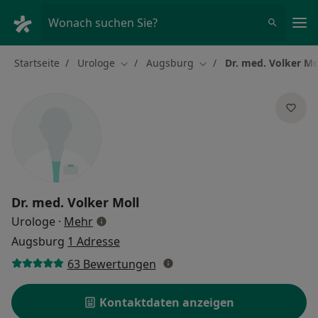
Ha
Wonach suchen Sie?
Startseite
Urologe
Augsburg
Dr. med. Volker Mo
Stadt ändern
Stadt ändern
Dr. med.
Volker Moll
über Spezialisierungen
Urologe
·
Mehr
Augsburg
1 Adresse
63 Bewertungen
Kontaktdaten anzeigen