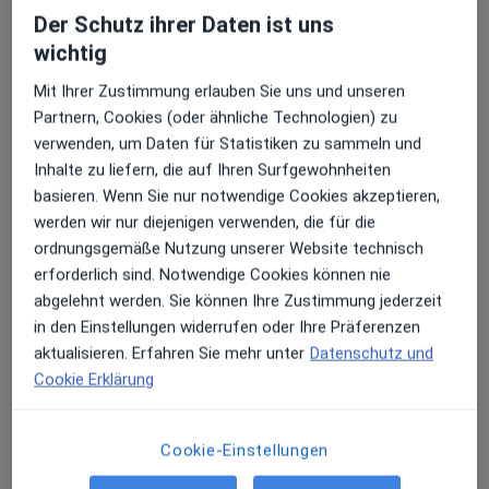
Der Schutz ihrer Daten ist uns
uro-aid - Urologie im Ärztehaus Diako
wichtig
Frölichstr. 13,
86150
Augsburg
Mit Ihrer Zustimmung erlauben Sie uns und unseren
Partnern, Cookies (oder ähnliche Technologien) zu
Zu Google Maps
verwenden, um Daten für Statistiken zu sammeln und
öffnet in einer neuen Registe
Inhalte zu liefern, die auf Ihren Surfgewohnheiten
basieren. Wenn Sie nur notwendige Cookies akzeptieren,
Verfügbarkeit
Dr. med. Volker Moll bietet an diesem Standort
werden wir nur diejenigen verwenden, die für die
über Jameda keine Online-Terminbuchung an
ordnungsgemäße Nutzung unserer Website technisch
erforderlich sind. Notwendige Cookies können nie
Zahlungsmodalitäten (private Besuche)
abgelehnt werden. Sie können Ihre Zustimmung jederzeit
in den Einstellungen widerrufen oder Ihre Präferenzen
Akzeptierte Versicherungen
aktualisieren. Erfahren Sie mehr unter
Datenschutz und
Details
Cookie Erklärung
Telefonnummer
Cookie-Einstellungen
0821 45...
Telefonnummer anzeigen