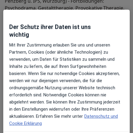
Penzberg u. IPS, Würzburg) - Fortbildungen:
Psychodrama, Gestalttherapie, Provokative Therapie,
Psychoimaginative Traumatherapie - Expertentätigkeit
für Rundfunk u. Fernsehen. - Referententätigkeit in
Der Schutz ihrer Daten ist uns
Berufserfahrung Therapie u. Paarberatung: seit 1989
der ärztlichen Fortbildung - Experte beim
wichtig
Praxis für Paartherapie, Psychotherapie, Eheberatung
Informationszentrum für Sexualität u. Gesundheit
u. Sexualtherapie, Aachen; seit 2006 : Coaching für
(ISG) der Universität Freiburg - Mitglied im
Mit Ihrer Zustimmung erlauben Sie uns und unseren
Partnersuchende / Singles seit 2007 : Trennungscoach
Beratungsnetzwerk Kinderwunsch Deutschland (BKiD)
Partnern, Cookies (oder ähnliche Technologien) zu
/ Trennungsberatung; seit 2007 : Psych. Begleitung von
- Mitglied in der Medizinischen Gesellschaft Aachen -
verwenden, um Daten für Statistiken zu sammeln und
Paaren mit Unerfülltem Kinderwunsch; seit 2008 :
Mitglied in der Deut. Gesellschaft Mann u. Gesundheit
Inhalte zu liefern, die auf Ihren Surfgewohnheiten
Experte im Internet-TV; seit 2009 : Supervision
basieren. Wenn Sie nur notwendige Cookies akzeptieren,
Sexualtherapie / -medizin für psychotherapeutische u.
werden wir nur diejenigen verwenden, die für die
medizinische Berufe; seit 2011 : auch auf
#Liebe #Partnerschaft #Ehe #Paartherapie
ordnungsgemäße Nutzung unserer Website technisch
Facebook; 2014 : Referent zum Thema "Rheuma u.
#Paarberatung #Eheprobleme
erforderlich sind. Notwendige Cookies können nie
Sexualität"; seit 2015 : Wenn der Partner stirbt -
#Partnerschaftskonflikte #Psychotherapie
abgelehnt werden. Sie können Ihre Zustimmung jederzeit
therapeutische Begleitung für Paare zum Thema
#Partnersuche #Herz #Alter #Trennung #Partner
in den Einstellungen widerrufen oder Ihre Präferenzen
Sterben; seit 2018 : Therapie u. Begleitung beim Thema
#Treue #Verliebt #Emotion #Gefühle #Männer
aktualisieren. Erfahren Sie mehr unter
Datenschutz und
"Partnerschaft u. Krankheit"; seit 2018 : Beratung u.
#Frauen #Single #Trennungsberatung #Sexualität
Cookie Erklärung
Hilfe beim Thema "Depression u. Partnerschaft"
#Samenerguß #Schwangerschaftsdepression