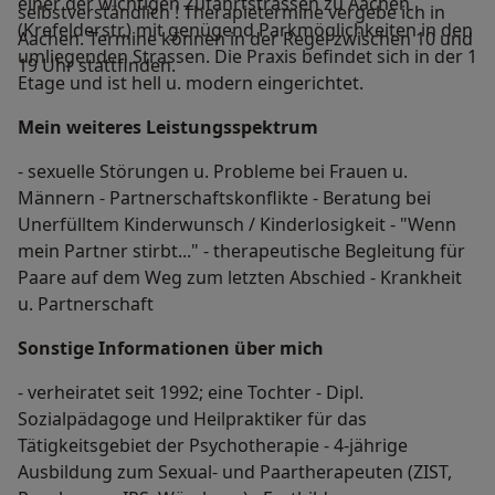
einer der wichtigen Zufahrtstrassen zu Aachen
selbstverständlich ! Therapietermine vergebe ich in
(Krefelderstr.) mit genügend Parkmöglichkeiten in den
Aachen. Termine können in der Regel zwischen 10 und
umliegenden Strassen. Die Praxis befindet sich in der 1
19 Uhr stattfinden.
Etage und ist hell u. modern eingerichtet.
Mein weiteres Leistungs­spektrum
- sexuelle Störungen u. Probleme bei Frauen u.
Männern - Partnerschaftskonflikte - Beratung bei
Unerfülltem Kinderwunsch / Kinderlosigkeit - "Wenn
mein Partner stirbt..." - therapeutische Begleitung für
Paare auf dem Weg zum letzten Abschied - Krankheit
u. Partnerschaft
Sonstige Informationen über mich
- verheiratet seit 1992; eine Tochter - Dipl.
Sozialpädagoge und Heilpraktiker für das
Tätigkeitsgebiet der Psychotherapie - 4-jährige
Ausbildung zum Sexual- und Paartherapeuten (ZIST,