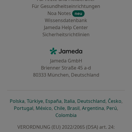
Für Gesundheitseinrichtungen
Noa Notes
neu
Wissensdatenbank
Jameda Help Center
Sicherheitsrichtlinien
Kontakt
Jameda - Startseite
Jameda GmbH
Brienner Straße 45 a-d
80333 München, Deutschland
öffnet in einer neuen Registerkarte
öffnet in einer neuen Registerkarte
öffnet in einer neuen Registerk
öffnet in einer neuen Reg
öffnet in ei
öffn
Polska
,
Türkiye
,
España
,
Italia
,
Deutschland
,
Česko
,
öffnet in einer neuen Registerkarte
öffnet in einer neuen Registerkarte
öffnet in einer neuen Register
öffnet in einer neuen R
öffnet in ei
öffnet
Portugal
,
México
,
Chile
,
Brasil
,
Argentina
,
Perú
,
öffnet in einer neuen Re
Colombia
VERORDNUNG (EU) 2022/2065 (DSA) art. 24: