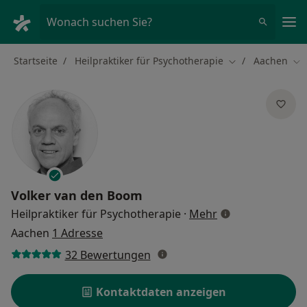
Ha
Wonach suchen Sie?
Startseite
Heilpraktiker für Psychotherapie
Aachen
Stadt ändern
Sta
Volker van den Boom
über Spezialisie
Heilpraktiker für Psychotherapie
·
Mehr
Aachen
1 Adresse
32 Bewertungen
Kontaktdaten anzeigen