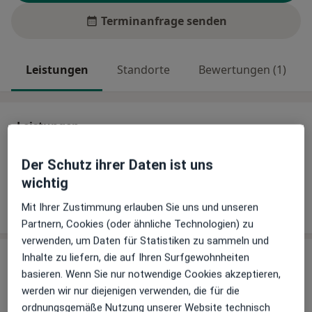
Terminanfrage senden
Leistungen
Standorte
Bewertungen (1)
Leistungen
Keine Informationen über Leistungen und Kosten
Der Schutz ihrer Daten ist uns
Auf diesem Profil wurden noch keine Informationen
wichtig
über Leistungen hinzugefügt.
Mit Ihrer Zustimmung erlauben Sie uns und unseren
Partnern, Cookies (oder ähnliche Technologien) zu
verwenden, um Daten für Statistiken zu sammeln und
Inhalte zu liefern, die auf Ihren Surfgewohnheiten
Sind Sie Wenke Stierenberg?
Arzt-Info
basieren. Wenn Sie nur notwendige Cookies akzeptieren,
werden wir nur diejenigen verwenden, die für die
ordnungsgemäße Nutzung unserer Website technisch