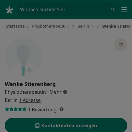
Ha
Wonach suchen Sie?
Startseite
Physiotherapeut
Berlin
Wenke Stieren
Stadt ändern
Stadt ändern
Wenke Stierenberg
über Spezialisierungen
Physiotherapeutin
·
Mehr
Berlin
1 Adresse
1 Bewertung
Kontaktdaten anzeigen