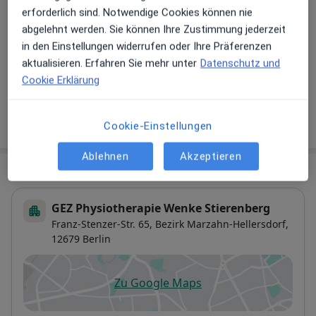
Hinterlegen Sie kostenlos ein Portraitbild, Ihre
erforderlich sind. Notwendige Cookies können nie
Sprechzeiten und Leistungen. Dadurch werden Sie
abgelehnt werden. Sie können Ihre Zustimmung jederzeit
besser gefunden. Lassen Sie sich außerdem bereits
in den Einstellungen widerrufen oder Ihre Präferenzen
vor Veröffentlichung kostenfrei über neue
aktualisieren. Erfahren Sie mehr unter
Datenschutz und
Patienten-Feedbacks per E-Mail informieren.
Cookie Erklärung
Jetzt als Arzt anmelden
Cookie-Einstellungen
Ablehnen
Akzeptieren
Praxis
GEZ Physiotherapie Wenke Stierenberg
Franz-Stenzer-Str. 65,
Bezirk Marzahn-Hellersdorf
,
12679
Berlin
Zu Google Maps
öffnet in einer neuen Registe