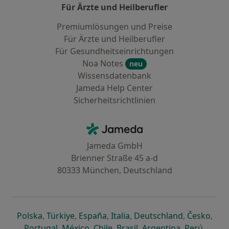
Für Ärzte und Heilberufler
Premiumlösungen und Preise
Für Ärzte und Heilberufler
Für Gesundheitseinrichtungen
Noa Notes
neu
Wissensdatenbank
Jameda Help Center
Sicherheitsrichtlinien
Kontakt
Jameda - Startseite
Jameda GmbH
Brienner Straße 45 a-d
80333 München, Deutschland
öffnet in einer neuen Registerkarte
öffnet in einer neuen Registerkarte
öffnet in einer neuen Registerk
öffnet in einer neuen Reg
öffnet in ei
öffn
Polska
,
Türkiye
,
España
,
Italia
,
Deutschland
,
Česko
,
öffnet in einer neuen Registerkarte
öffnet in einer neuen Registerkarte
öffnet in einer neuen Register
öffnet in einer neuen R
öffnet in ei
öffnet
Portugal
,
México
,
Chile
,
Brasil
,
Argentina
,
Perú
,