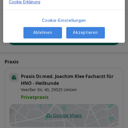
Cookie Erklärung
besser gefunden. Lassen Sie sich außerdem bereits
vor Veröffentlichung kostenfrei über neue
Patienten-Feedbacks per E-Mail informieren.
Cookie-Einstellungen
Ablehnen
Akzeptieren
Jetzt als Arzt anmelden
Praxis
Praxis Dr.med. Joachim Klee Facharzt für
HNO - Heilkunde
Veerßer Str. 40,
29525
Uelzen
Privatpraxis
Zu Google Maps
öffnet in einer neuen Registe