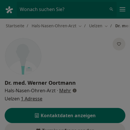
Ha
Wonach suchen Sie?
Startseite
Hals-Nasen-Ohren-Arzt
Uelzen
Dr. me
Stadt ändern
Stadt ändern
Dr. med.
Werner Oortmann
über Spezialisierungen
Hals-Nasen-Ohren-Arzt
·
Mehr
Uelzen
1 Adresse
Kontaktdaten anzeigen