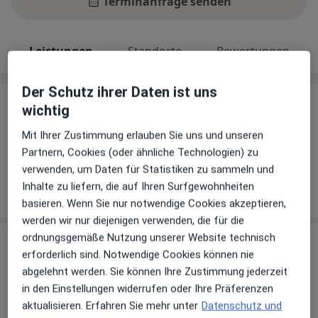
Terminanfrage senden
Leistungen
Standorte
Bewertungen
Der Schutz ihrer Daten ist uns
Leistungen
wichtig
Keine Informationen über Leistungen und Kosten
Mit Ihrer Zustimmung erlauben Sie uns und unseren
Auf diesem Profil wurden noch keine Informationen
Partnern, Cookies (oder ähnliche Technologien) zu
über Leistungen hinzugefügt.
verwenden, um Daten für Statistiken zu sammeln und
Inhalte zu liefern, die auf Ihren Surfgewohnheiten
basieren. Wenn Sie nur notwendige Cookies akzeptieren,
werden wir nur diejenigen verwenden, die für die
ordnungsgemäße Nutzung unserer Website technisch
Sind Sie Dr. med. Werner Oortmann?
Arzt-Info
erforderlich sind. Notwendige Cookies können nie
abgelehnt werden. Sie können Ihre Zustimmung jederzeit
in den Einstellungen widerrufen oder Ihre Präferenzen
Hinterlegen Sie kostenlos ein Portraitbild, Ihre
aktualisieren. Erfahren Sie mehr unter
Datenschutz und
Sprechzeiten und Leistungen. Dadurch werden Sie