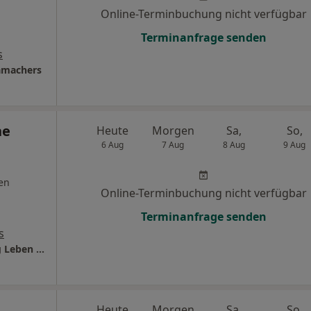
Online-Terminbuchung nicht verfügbar
Terminanfrage senden
s
amachers
ne
Heute
Morgen
Sa,
So,
6 Aug
7 Aug
8 Aug
9 Aug
en
Online-Terminbuchung nicht verfügbar
Terminanfrage senden
s
MVZ am Hammersteinplatz gGmbH Stiftung Leben leben
Heute
Morgen
Sa,
So,