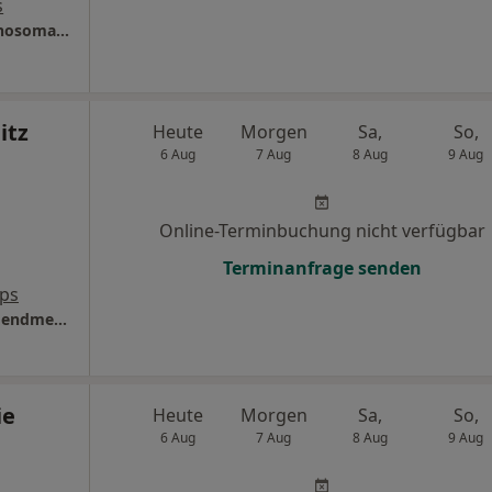
s
MediClin Seepark Klinik Klinik für Akutpsychosomatik Kinder und Jugendliche
itz
Heute
Morgen
Sa,
So,
6 Aug
7 Aug
8 Aug
9 Aug
Online-Terminbuchung nicht verfügbar
Terminanfrage senden
ps
Helios Klinikum Uelzen Abt. Kinder- und Jugendmedizin
ie
Heute
Morgen
Sa,
So,
6 Aug
7 Aug
8 Aug
9 Aug