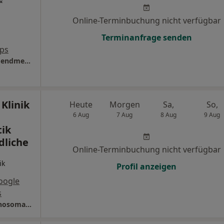
&
Online-Terminbuchung nicht verfügbar
Terminanfrage senden
ps
Helios Klinikum Uelzen Abt. Kinder- und Jugendmedizin
Klinik
Heute
Morgen
Sa,
So,
6 Aug
7 Aug
8 Aug
9 Aug
ik
dliche
Online-Terminbuchung nicht verfügbar
ik
Profil anzeigen
oogle
s
MediClin Seepark Klinik Klinik für Akutpsychosomatik Kinder und Jugendliche