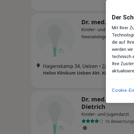
Der Schu
Dr. med. Swen Ge
Mit Ihrer 
Kinder- und Jugendarzt,
Technologi
Neonatologe
die auf Ih
werden wir
technisch 
Ihre Zusti
Hagenskamp 34, Uelzen
•
Zu Google Ma
aktualisier
Cookie-Ei
Dr. med. Karsten 
Dietrich
Kinder- und Jugendarzt
16 Bewertung