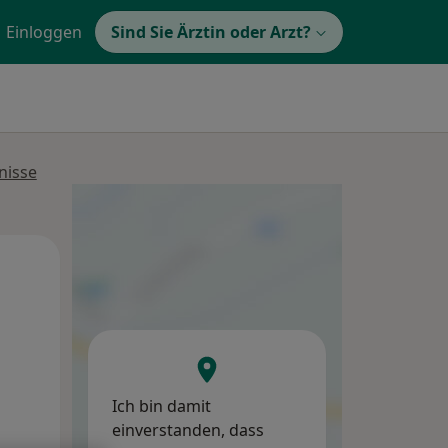
Einloggen
Sind Sie Ärztin oder Arzt?
nisse
Mo,
Di,
Mi,
10 Aug
11 Aug
12 Aug
Ich bin damit
einverstanden, dass