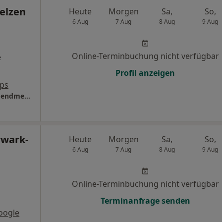
Uelzen
Heute
Morgen
Sa,
So,
6 Aug
7 Aug
8 Aug
9 Aug
Online-Terminbuchung nicht verfügbar
e
Profil anzeigen
ps
Helios Klinikum Uelzen Abt. Kinder- und Jugendmedizin
rwark-
Heute
Morgen
Sa,
So,
6 Aug
7 Aug
8 Aug
9 Aug
Online-Terminbuchung nicht verfügbar
Terminanfrage senden
oogle