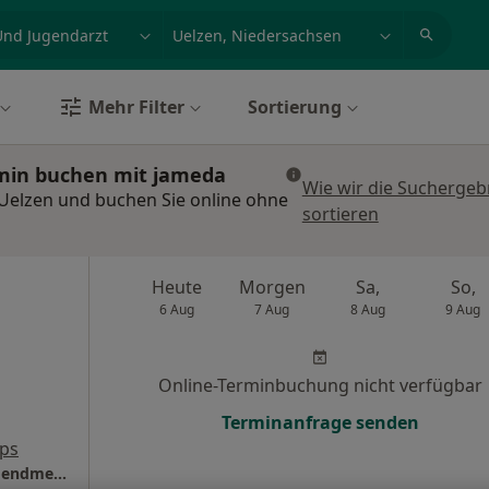
et, Erkrankung, Name
z.B. Berlin
Mehr Filter
Sortierung
rmin buchen mit jameda
Wie wir die Suchergeb
 Uelzen und buchen Sie online ohne
sortieren
Heute
Morgen
Sa,
So,
6 Aug
7 Aug
8 Aug
9 Aug
Online-Terminbuchung nicht verfügbar
Terminanfrage senden
ps
Helios Klinikum Uelzen Abt. Kinder- und Jugendmedizin