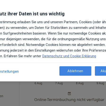
tz ihrer Daten ist uns wichtig
erken
Heute
Morgen
Sa,
So,
Zustimmung erlauben Sie uns und unseren Partnern, Cookies (oder äh
6 Aug
7 Aug
8 Aug
9 Aug
en) zu verwenden, um Daten für Statistiken zu sammeln und Inhalte 
ren Surfgewohnheiten basieren. Wenn Sie nur notwendige Cookies ak
Online-Terminbuchung nicht verfügbar
 nur diejenigen verwenden, die für die ordnungsgemäße Nutzung uns
erforderlich sind. Notwendige Cookies können nie abgelehnt werden.
Terminanfrage senden
mmung jederzeit in den Einstellungen widerrufen oder Ihre Präferenz
ps
en. Erfahren Sie mehr unter
Datenschutz und Cookie Erklärung
Helios Klinikum Uelzen Abt. Kinder- und Jugendmedizin
Ablehnen
Ak
nstellungen
Klaus
Heute
Morgen
Sa,
So,
6 Aug
7 Aug
8 Aug
9 Aug
en
Online-Terminbuchung nicht verfügbar