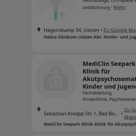
Neonatologe, Orthopäde 
·
Mehr
Unfallchirurg
Hagenskamp 34, Uelzen
•
Zu Google Ma
MediClin Seepark 
Klinik für
Akutpsychosomat
Kinder und Jugen
Fachabteilung
Kinderklinik, Psychosomat
Zu G
Sebastian-Kneipp-Str. 1, Bad Bodenteich
•
Map