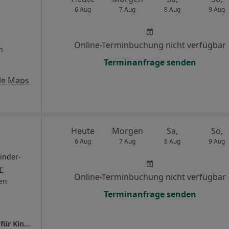
6 Aug
7 Aug
8 Aug
9 Aug
Online-Terminbuchung nicht verfügbar
n
Terminanfrage senden
le Maps
Heute
Morgen
Sa,
So,
6 Aug
7 Aug
8 Aug
9 Aug
inder-
r
Online-Terminbuchung nicht verfügbar
en
Terminanfrage senden
Praxis Dr.med. Andreas Hebestreit Facharzt für Kinder- und Jugendmedizin