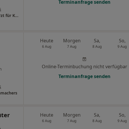
Terminanfrage senden
s
Praxis Dr.med. Karsten Klaus Dietrich Facharzt für Kinder- und Jugendmedizin
Heute
Morgen
Sa,
So,
6 Aug
7 Aug
8 Aug
9 Aug
Online-Terminbuchung nicht verfügbar
n
Terminanfrage senden
s
amachers
üter
Heute
Morgen
Sa,
So,
6 Aug
7 Aug
8 Aug
9 Aug