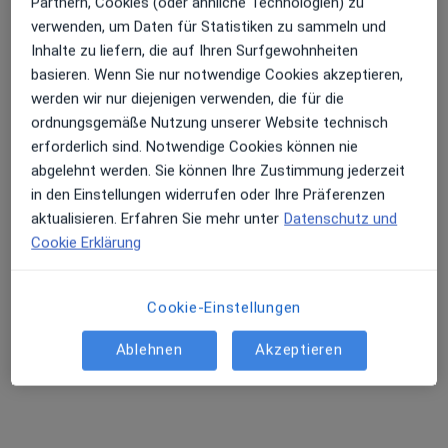
Partnern, Cookies (oder ähnliche Technologien) zu
Zahlungsmodalitäten (private Besuche)
verwenden, um Daten für Statistiken zu sammeln und
Inhalte zu liefern, die auf Ihren Surfgewohnheiten
Akzeptierte Versicherungen
basieren. Wenn Sie nur notwendige Cookies akzeptieren,
Details
werden wir nur diejenigen verwenden, die für die
ordnungsgemäße Nutzung unserer Website technisch
Telefonnummer
erforderlich sind. Notwendige Cookies können nie
03304 24...
Telefonnummer anzeigen
abgelehnt werden. Sie können Ihre Zustimmung jederzeit
in den Einstellungen widerrufen oder Ihre Präferenzen
Mehr Details anzeigen
aktualisieren. Erfahren Sie mehr unter
Datenschutz und
über die Adresse
Cookie Erklärung
Erfahrungen
Cookie-Einstellungen
Bewerten
Ablehnen
Akzeptieren
9 Bewertungen