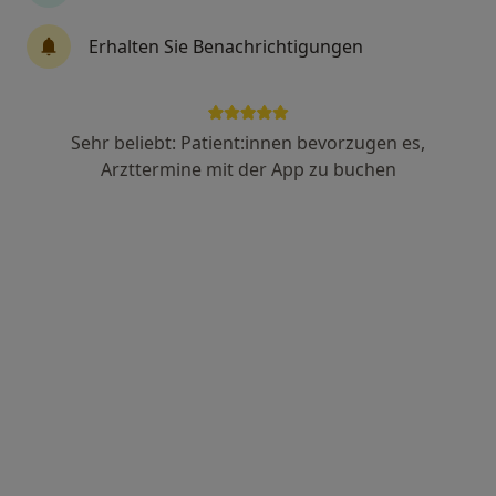
Terminanfrage senden
Erhalten Sie Benachrichtigungen
Über mich
Leistungen
Standorte
Bewertung
Sehr beliebt: Patient:innen bevorzugen es,
Arzttermine mit der App zu buchen
Über mich
Top 5
Juni 2022
Weiterbildungen und Tätigkeitsschwerpunkte
Psychosomatische Grundversorgung
Leistungen
Keine Informationen über Leistungen und Kosten
Auf diesem Profil wurden noch keine Informationen