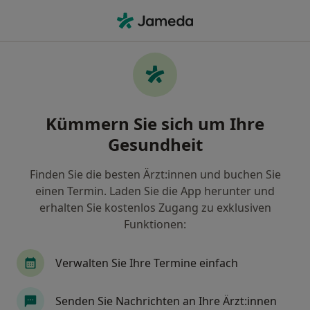
Ha
Wonach suchen Sie?
Startseite
Neurologe
Oberkrämer
Dr. med. Yvo
Stadt ändern
Stadt ändern
Kümmern Sie sich um Ihre
Gesundheit
Finden Sie die besten Ärzt:innen und buchen Sie
einen Termin. Laden Sie die App herunter und
Dr. med.
Yvonne Poerschke
erhalten Sie kostenlos Zugang zu exklusiven
über Spezialisierungen
Neurologin
·
Mehr
Funktionen:
Oberkrämer
1 Adresse
9 Bewertungen
Verwalten Sie Ihre Termine einfach
Kontaktdaten anzeigen
Senden Sie Nachrichten an Ihre Ärzt:innen