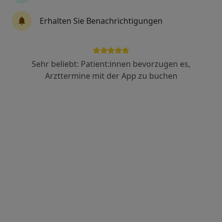
9 Bewertungen
Erhalten Sie Benachrichtigungen
Schulstr. 6, Laußig
•
Zu Google Maps
Zahnarztpraxis Dr. Stephan Gozdowski Zahnarzt
Dieser Arzt bzw. diese Ärztin bietet keine Online-Terminbuchung an diesem Standort an.
Sehr beliebt: Patient:innen bevorzugen es,
Arzttermine mit der App zu buchen
Terminanfrage senden
Dipl.-Stom. Hans Jürgen Bär
·
Mehr
Zahnarzt
Feldgasse 14, Authausen
•
Zu Google Maps