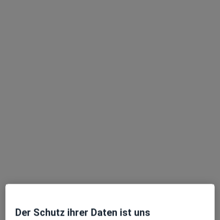
Praxis Dr.med.dent. Marion Pankow Zahnärztin f.Kieferorthopädie
Dieser Arzt bzw. diese Ärztin bietet keine Online-Terminbuchung an diesem Standort an.
Terminanfrage senden
Ärzte und Heilberufler verfügbar
Diese Ärzte und Heilberufler befinden sich
außerhalb von Hammermühle, Bad Düben, Sachsen
in Gebieten nahe Ihrer Suche.
Der Schutz ihrer Daten ist uns