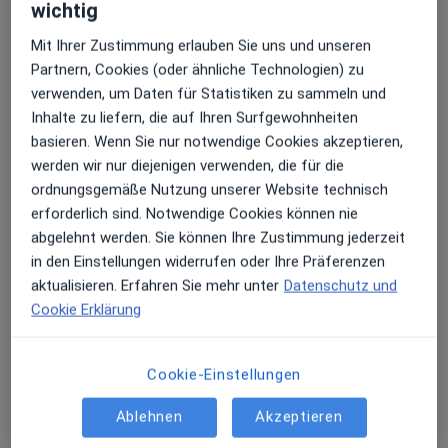
wichtig
Dipl.-Stom. Carsten Huss
Mit Ihrer Zustimmung erlauben Sie uns und unseren
·
Mehr
Zahnarzt
Partnern, Cookies (oder ähnliche Technologien) zu
155 Bewertungen
verwenden, um Daten für Statistiken zu sammeln und
Inhalte zu liefern, die auf Ihren Surfgewohnheiten
Wiebelstraße 4A, Leipzig
•
Zu Google Maps
basieren. Wenn Sie nur notwendige Cookies akzeptieren,
Praxis Carsten Huss Zahnarzt
werden wir nur diejenigen verwenden, die für die
Dieser Arzt bzw. diese Ärztin bietet keine Online-Terminbuchung an diesem Standort an.
ordnungsgemäße Nutzung unserer Website technisch
erforderlich sind. Notwendige Cookies können nie
Terminanfrage senden
abgelehnt werden. Sie können Ihre Zustimmung jederzeit
in den Einstellungen widerrufen oder Ihre Präferenzen
aktualisieren. Erfahren Sie mehr unter
Datenschutz und
Cookie Erklärung
Cookie-Einstellungen
Ablehnen
Akzeptieren