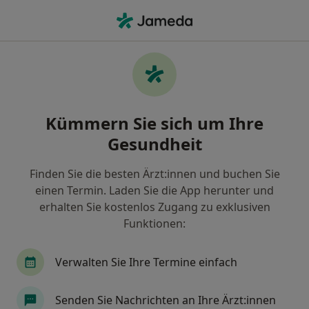
Ha
Zahnarzt • Hammermühle, Bad Düben, Sachsen
Filter & Sortierung
Zu Google Maps
Zahnärzte in Bad Düben, Hammermühle
Kümmern Sie sich um Ihre
Wie wir die Suchergebnisse sortieren
Gesundheit
Finden Sie die besten Ärzt:innen und buchen Sie
einen Termin. Laden Sie die App herunter und
erhalten Sie kostenlos Zugang zu exklusiven
Funktionen:
Verwalten Sie Ihre Termine einfach
Dr. med. dent. Stephan Gozdowski
·
Mehr
Zahnarzt
Senden Sie Nachrichten an Ihre Ärzt:innen