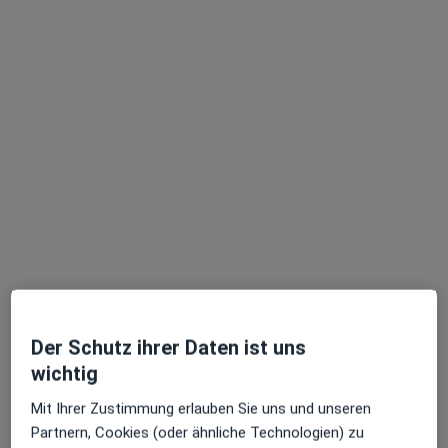
·
Mehr
Zahnärztin
93 Bewertungen
Südstraße 3, Sankt Augustin
•
Zu Google Maps
Zahnarztpraxis Swiniarski Dr. Geiger Dr. Goltz
Dieser Arzt bzw. diese Ärztin bietet keine Online-Terminbuchung an diesem Standort an.
Terminanfrage senden
Der Schutz ihrer Daten ist uns
wichtig
Mit Ihrer Zustimmung erlauben Sie uns und unseren
Dr. med. dent. Lisa Goltz
Partnern, Cookies (oder ähnliche Technologien) zu