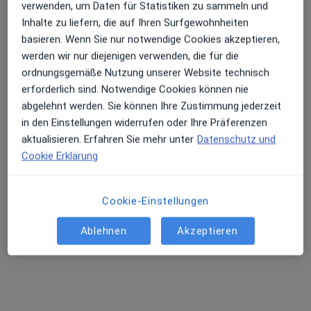
Zahnärztin
verwenden, um Daten für Statistiken zu sammeln und
97 Bewertungen
Inhalte zu liefern, die auf Ihren Surfgewohnheiten
basieren. Wenn Sie nur notwendige Cookies akzeptieren,
werden wir nur diejenigen verwenden, die für die
Südstraße 3, Sankt Augustin
•
Zu Google Maps
ordnungsgemäße Nutzung unserer Website technisch
Zahnarztpraxis Swiniarski Dr. Geiger Dr. Goltz
erforderlich sind. Notwendige Cookies können nie
Dieser Arzt bzw. diese Ärztin bietet keine Online-Terminbuchung an diesem Standort an.
abgelehnt werden. Sie können Ihre Zustimmung jederzeit
in den Einstellungen widerrufen oder Ihre Präferenzen
Terminanfrage senden
aktualisieren. Erfahren Sie mehr unter
Datenschutz und
Cookie Erklärung
Ärzte und Heilberufler verfügbar
Cookie-Einstellungen
Diese Ärzte und Heilberufler befinden sich
Ablehnen
Akzeptieren
außerhalb von Niederpleis, Sankt Augustin,
Nordrhein-Westfalen in Gebieten nahe Ihrer Suche.