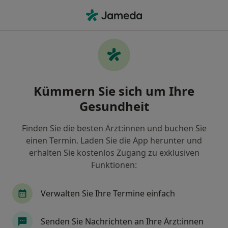
Ha
Zahnarzt • Niederpleis, Sankt Augustin, Nordrhein-Westfalen
Filter & Sortierung
Zu Google Maps
Zahnärzte in Sankt Augustin, Niederpleis
Kümmern Sie sich um Ihre
Wie wir die Suchergebnisse sortieren
Gesundheit
Finden Sie die besten Ärzt:innen und buchen Sie
einen Termin. Laden Sie die App herunter und
erhalten Sie kostenlos Zugang zu exklusiven
Funktionen:
Verwalten Sie Ihre Termine einfach
Anzeige
Dr. M.-S. Zoghian
Senden Sie Nachrichten an Ihre Ärzt:innen