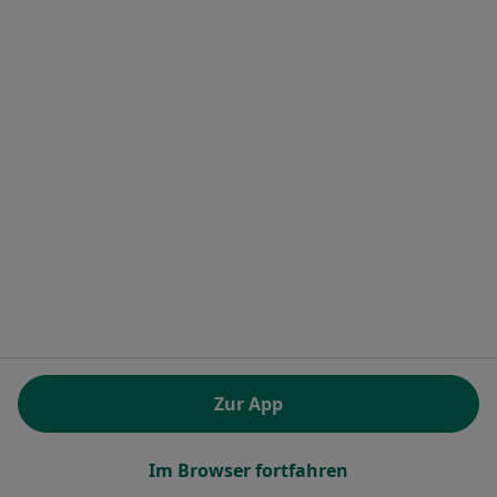
Terminanfrage senden
Dr. med. dent. Bernd Wolff
Zahnarzt
20 Bewertungen
Holzweg 202, Sankt Augustin
•
Zu Google Maps
Praxis Dr.med.dent. Bernd Wolff Zahnarzt
Zur App
Dieser Arzt bzw. diese Ärztin bietet keine Online-Terminbuchung an diesem Standort an.
Im Browser fortfahren
Terminanfrage senden