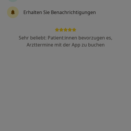
Zahnarzt
131 Bewertungen
Erhalten Sie Benachrichtigungen
Kronprinzenstr. 5, Siegburg
•
Zu Google Maps
ZAHNARZTPRAXIS Dr. M.-Sadegh Zoghian Zahnarzt
Sehr beliebt: Patient:innen bevorzugen es,
Dieser Arzt bzw. diese Ärztin bietet keine Online-Terminbuchung an diesem Standort an.
Arzttermine mit der App zu buchen
Terminanfrage senden
Anzeige
Dr. Vesela Burkert