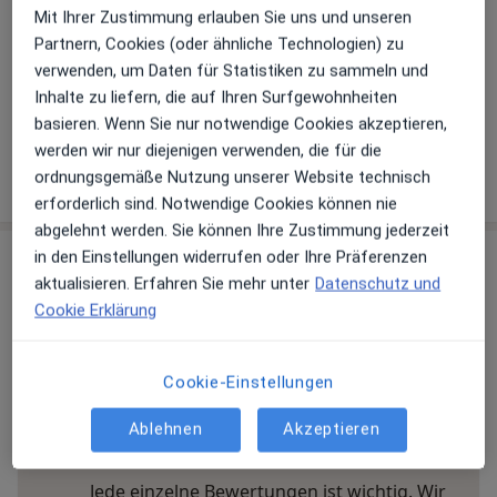
Details
Mit Ihrer Zustimmung erlauben Sie uns und unseren
Partnern, Cookies (oder ähnliche Technologien) zu
Telefonnummer
verwenden, um Daten für Statistiken zu sammeln und
02732...
Telefonnummer anzeigen
Inhalte zu liefern, die auf Ihren Surfgewohnheiten
02732 2...
Telefonnummer anzeigen
basieren. Wenn Sie nur notwendige Cookies akzeptieren,
werden wir nur diejenigen verwenden, die für die
Mehr Details anzeigen
ordnungsgemäße Nutzung unserer Website technisch
über die Adresse
erforderlich sind. Notwendige Cookies können nie
abgelehnt werden. Sie können Ihre Zustimmung jederzeit
in den Einstellungen widerrufen oder Ihre Präferenzen
Erfahrungen
aktualisieren. Erfahren Sie mehr unter
Datenschutz und
Cookie Erklärung
Bewerten
Cookie-Einstellungen
9 Bewertungen
Ablehnen
Akzeptieren
Jede einzelne Bewertungen ist wichtig. Wir