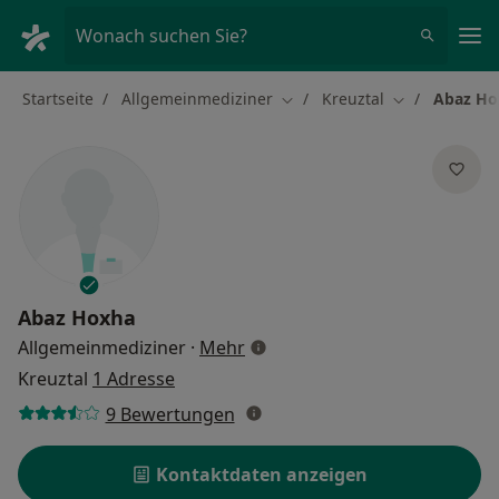
Ha
Wonach suchen Sie?
Startseite
Allgemeinmediziner
Kreuztal
Abaz Ho
Stadt ändern
Stadt ändern
Abaz Hoxha
über Spezialisierungen
Allgemeinmediziner
·
Mehr
Kreuztal
1 Adresse
9 Bewertungen
Kontaktdaten anzeigen