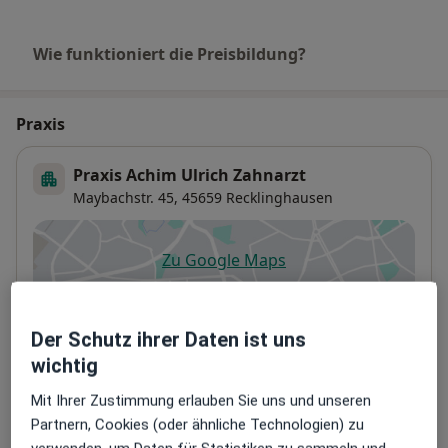
Wie funktioniert die Preisbildung?
Praxis
Praxis Achim Ulrich Zahnarzt
Maybachstr. 45,
45659
Recklinghausen
Zu Google Maps
öffnet in einer neuen Registe
Verfügbarkeit
Achim Ulrich bietet an diesem Standort über
Der Schutz ihrer Daten ist uns
Jameda keine Online-Terminbuchung an
wichtig
Mit Ihrer Zustimmung erlauben Sie uns und unseren
Zahlungsmodalitäten (private Besuche)
Partnern, Cookies (oder ähnliche Technologien) zu
Akzeptierte Versicherungen
Details