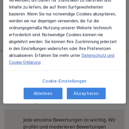
verwenden, um Daten für Statistiken zu sammeln und
Telefonnummer
Inhalte zu liefern, die auf Ihren Surfgewohnheiten
basieren. Wenn Sie nur notwendige Cookies akzeptieren,
02361 90...
Telefonnummer anzeigen
werden wir nur diejenigen verwenden, die für die
02361 90...
Telefonnummer anzeigen
ordnungsgemäße Nutzung unserer Website technisch
erforderlich sind. Notwendige Cookies können nie
Mehr Details anzeigen
über die Adresse
abgelehnt werden. Sie können Ihre Zustimmung jederzeit
in den Einstellungen widerrufen oder Ihre Präferenzen
aktualisieren. Erfahren Sie mehr unter
Datenschutz und
Erfahrungen
Cookie Erklärung
Bewerten
Cookie-Einstellungen
Ablehnen
Akzeptieren
16 Bewertungen
Jede einzelne Bewertungen ist wichtig. Wir
prüfen und moderieren Bewertungen