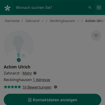
Ha
Wonach suchen Sie?
Startseite
Zahnarzt
Recklinghausen
Achim Ulric
Stadt ändern
Stadt ändern
Achim Ulrich
über Spezialisierungen
Zahnarzt
·
Mehr
Recklinghausen
1 Adresse
16 Bewertungen
Kontaktdaten anzeigen