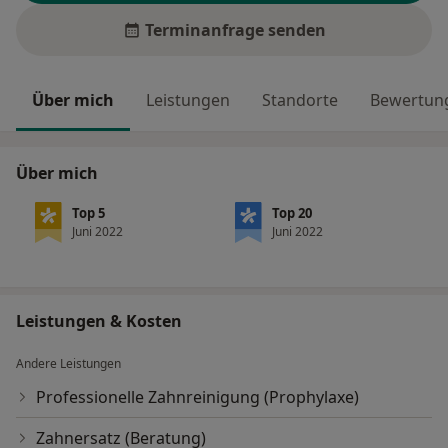
Terminanfrage senden
Über mich
Leistungen
Standorte
Bewertung
Über mich
Top 5
Top 20
Juni 2022
Juni 2022
Leistungen & Kosten
Andere Leistungen
Professionelle Zahnreinigung (Prophylaxe)
Zahnersatz (Beratung)