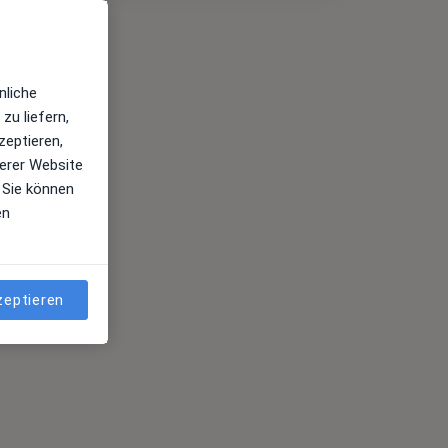
nliche
zu liefern,
zeptieren,
erer Website
 Sie können
en
zeptieren