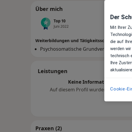
Über mich
Der Schu
Top 10
Juni 2022
Mit Ihrer 
Technologi
Weiterbildungen und Tätigkeitsschwerpunkte
die auf Ih
Psychosomatische Grundversorgung
werden wir
technisch 
Ihre Zusti
aktualisier
Leistungen
Keine Informationen über 
Cookie-Ei
Auf diesem Profil wurden noch kein
hinzugef
Praxen (2)