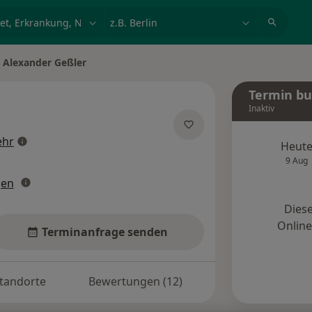
et, Erkrankung, Name
z.B. Berlin
Alexander Geßler
t ändern
Termin b
Inaktiv
über Spezialisierungen
hr
Heut
9 Aug
gen
Diese
Onlin
Terminanfrage senden
tandorte
Bewertungen (12)