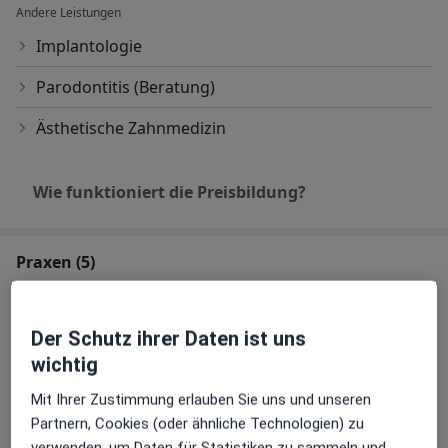
Andere Leistungen
Implantologie
Parodontitis (Beratung)
Ästhetische Zahnmedizin
Wie funktioniert die Preisbildung?
Praxen (5)
Adresse 1
Adresse 2
Adresse 3
Adresse 4
Der Schutz ihrer Daten ist uns
wichtig
appledent Zahnheilkunde Praxis
Mit Ihrer Zustimmung erlauben Sie uns und unseren
Wuppertal-Barmen
Partnern, Cookies (oder ähnliche Technologien) zu
Werth 79,
Barmen
, 42275
Wuppertal
verwenden, um Daten für Statistiken zu sammeln und