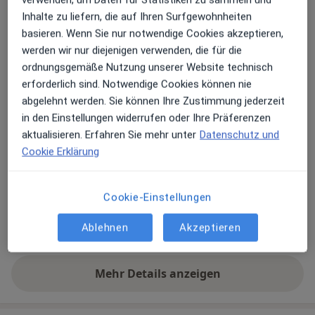
Inhalte zu liefern, die auf Ihren Surfgewohnheiten
basieren. Wenn Sie nur notwendige Cookies akzeptieren,
Zu Google Maps
öffnet in einer neuen Registe
werden wir nur diejenigen verwenden, die für die
ordnungsgemäße Nutzung unserer Website technisch
Verfügbarkeit
M.Sc. Alexander Paulus bietet an diesem Standort
erforderlich sind. Notwendige Cookies können nie
über Jameda keine Online-Terminbuchung an
abgelehnt werden. Sie können Ihre Zustimmung jederzeit
in den Einstellungen widerrufen oder Ihre Präferenzen
aktualisieren. Erfahren Sie mehr unter
Datenschutz und
Zahlungsmodalitäten (private Besuche)
Cookie Erklärung
Akzeptierte Versicherungen
Details
Cookie-Einstellungen
Telefonnummer
Ablehnen
Akzeptieren
0202 5...
Telefonnummer anzeigen
Mehr Details anzeigen
über die Adresse