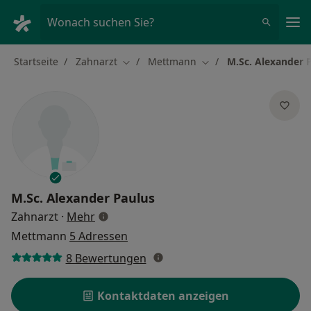
Ha
Wonach suchen Sie?
Startseite
Zahnarzt
Mettmann
M.Sc. Alexander 
Stadt ändern
Stadt ändern
M.Sc.
Alexander Paulus
über Spezialisierungen
Zahnarzt
·
Mehr
Mettmann
5 Adressen
8 Bewertungen
Kontaktdaten anzeigen