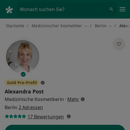
Ha
Wonach suchen Sie?
Startseite
Medizinischer Kosmetiker
Berlin
Alex
Stadt ändern
Stadt ände
Gold Pro-Profil
Alexandra Post
über Spezialisierungen
Medizinische Kosmetikerin
·
Mehr
Berlin
2 Adressen
17 Bewertungen