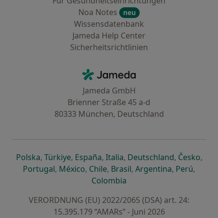
Für Gesundheitseinrichtungen
Noa Notes
neu
Wissensdatenbank
Jameda Help Center
Sicherheitsrichtlinien
Kontakt
Jameda - Startseite
Jameda GmbH
Brienner Straße 45 a-d
80333 München, Deutschland
öffnet in einer neuen Registerkarte
öffnet in einer neuen Registerkarte
öffnet in einer neuen Registerk
öffnet in einer neuen Reg
öffnet in ei
öffn
Polska
,
Türkiye
,
España
,
Italia
,
Deutschland
,
Česko
,
öffnet in einer neuen Registerkarte
öffnet in einer neuen Registerkarte
öffnet in einer neuen Register
öffnet in einer neuen R
öffnet in ei
öffnet
Portugal
,
México
,
Chile
,
Brasil
,
Argentina
,
Perú
,
öffnet in einer neuen Re
Colombia
VERORDNUNG (EU) 2022/2065 (DSA) art. 24:
15.395.179 “AMARs” - Juni 2026