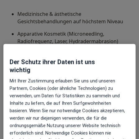
Medizinische & ästhetische
Gesichtsbehandlungen auf höchstem Niveau
Apparative Kosmetik (Microneedling,
Radiofrequenz, Laser, Hydradermabrasion)
Hautanalyse & individuelle Behandlungskonzepte
Der Schutz ihrer Daten ist uns
Sanfte Fruchtsäure- und
wichtig
Tiefenreinigungsbehandlungen
Mit Ihrer Zustimmung erlauben Sie uns und unseren
Partnern, Cookies (oder ähnliche Technologien) zu
Über mich
mehr
verwenden, um Daten für Statistiken zu sammeln und
Konsultationsformate
Inhalte zu liefern, die auf Ihren Surfgewohnheiten
basieren. Wenn Sie nur notwendige Cookies akzeptieren,
Persönlich
Standorte anzeigen (2)
werden wir nur diejenigen verwenden, die für die
Fotos und Videos
ordnungsgemäße Nutzung unserer Website technisch
erforderlich sind. Notwendige Cookies können nie