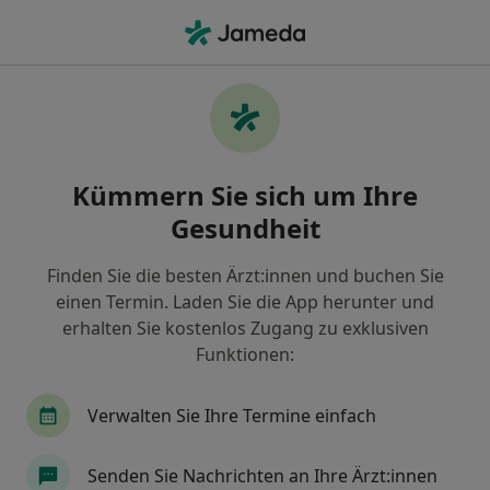
Ha
Allergologe • Kirchheim unter Teck, Baden-Württemberg
Filter & Sortierung
Zu Google Maps
Allergologe in Kirchheim unter Teck:
Kümmern Sie sich um Ihre
Termin buchen mit jameda
Gesundheit
Finden Sie Allergologen in Kirchheim unter Teck und
buchen Sie online ohne zusätzliche Kosten.
Finden Sie die besten Ärzt:innen und buchen Sie
Wie wir die Suchergebnisse sortieren
einen Termin. Laden Sie die App herunter und
erhalten Sie kostenlos Zugang zu exklusiven
Funktionen:
Verwalten Sie Ihre Termine einfach
Senden Sie Nachrichten an Ihre Ärzt:innen