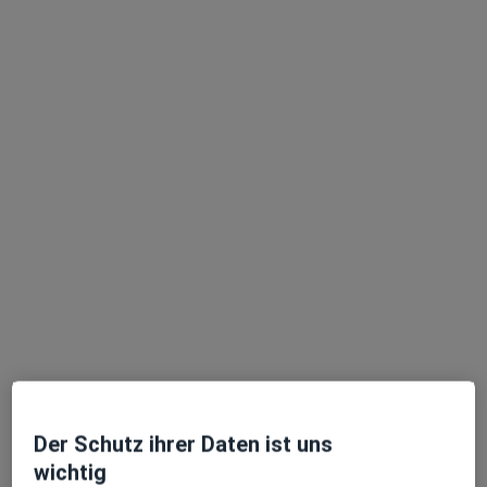
Allergologe, Hals-Nasen-Ohren-Arzt, Akupunkteur
39 Bewertungen
Adresse 1
Adresse 2
Ebershaldenstr. 7, Esslingen
•
Zu Google Maps
Dres. Andor Beck und Silvia Götz
Dieser Arzt bzw. diese Ärztin bietet keine Online-Terminbuchung an diesem Standort an.
Terminanfrage senden
Ärzte und Heilberufler verfügbar
Diese Ärzte und Heilberufler befinden sich
Der Schutz ihrer Daten ist uns
außerhalb von Kirchheim unter Teck, Baden-
wichtig
Württemberg in Gebieten nahe Ihrer Suche.