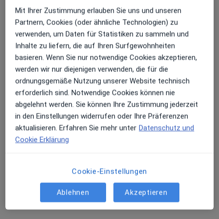
Mit Ihrer Zustimmung erlauben Sie uns und unseren
Partnern, Cookies (oder ähnliche Technologien) zu
verwenden, um Daten für Statistiken zu sammeln und
Inhalte zu liefern, die auf Ihren Surfgewohnheiten
basieren. Wenn Sie nur notwendige Cookies akzeptieren,
werden wir nur diejenigen verwenden, die für die
ordnungsgemäße Nutzung unserer Website technisch
erforderlich sind. Notwendige Cookies können nie
Dr. med. Verena Mandelbaum
abgelehnt werden. Sie können Ihre Zustimmung jederzeit
in den Einstellungen widerrufen oder Ihre Präferenzen
Allergologin, Kinder- und Jugendärztin, Kinder- und Jugend-
aktualisieren. Erfahren Sie mehr unter
Datenschutz und
Pneumologin
Cookie Erklärung
84 Bewertungen
Bismarckstr. 9-15, Heidelberg
•
Zu Google Maps
Cookie-Einstellungen
Praxis Dr.med. Verena Mandelbaum Fachärztin für Kinder- und Jugendmedizin
Ablehnen
Akzeptieren
Privatpraxis
Dieser Arzt bzw. diese Ärztin bietet keine Online-Terminbuchung an diesem Standort an.