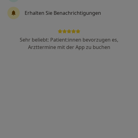
Dr. med. Sirius Sohl
Erhalten Sie Benachrichtigungen
·
Mehr
Allergologe, Hautarzt (Dermatologe)
33 Bewertungen
Sehr beliebt: Patient:innen bevorzugen es,
Katharinenstr. 33, Esslingen
•
Zu Google Maps
Arzttermine mit der App zu buchen
Prof. Dr. med. Regina Renner und Dr. med. Sirius Sohl
Dieser Arzt bzw. diese Ärztin bietet keine Online-Terminbuchung an diesem Standort an.
Terminanfrage senden