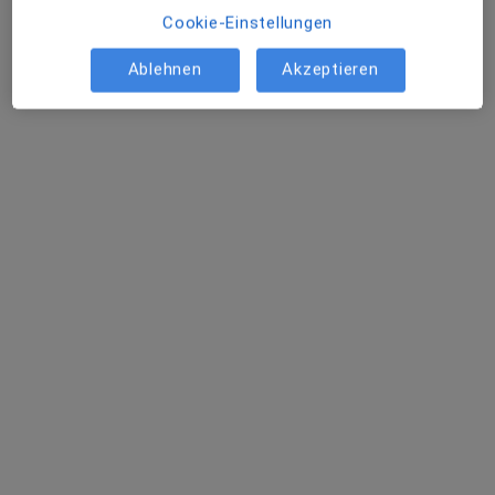
Dieser Arzt bzw. diese Ärztin bietet keine Online-Terminbuchung an diesem Standort an.
Cookie-Einstellungen
Terminanfrage senden
Ablehnen
Akzeptieren
Waldemar Dimar
·
Mehr
Allergologe, Internist, Pneumologe
29 Bewertungen
Zu Google
Ulmer-Tor-Str. 5, Biberach an der Riß
•
Maps
Praxis Waldemar Dimar Facharzt für Innere Medizin und Pneumologie