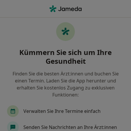
Ha
Allergologe • Konstanz, Baden-Württemberg
Filter & Sortierung
Zu Google Maps
Allergologe in Konstanz: Termin buchen
Kümmern Sie sich um Ihre
mit jameda
Gesundheit
Finden Sie Allergologen in Konstanz und buchen Sie
online ohne zusätzliche Kosten.
Finden Sie die besten Ärzt:innen und buchen Sie
Wie wir die Suchergebnisse sortieren
einen Termin. Laden Sie die App herunter und
erhalten Sie kostenlos Zugang zu exklusiven
Funktionen:
Verwalten Sie Ihre Termine einfach
Senden Sie Nachrichten an Ihre Ärzt:innen