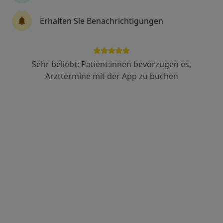
Dr. med. Martin Braun
Erhalten Sie Benachrichtigungen
Allergologe, Hautarzt (Dermatologe), Phlebologe
137 Bewertungen
Sehr beliebt: Patient:innen bevorzugen es,
Owinger Str. 2, Überlingen
•
Zu Google Maps
Arzttermine mit der App zu buchen
Praxis Dr.med. Martin Braun Facharzt für Dermatologie
Dieser Arzt bzw. diese Ärztin bietet keine Online-Terminbuchung an diesem Standort an.
Terminanfrage senden