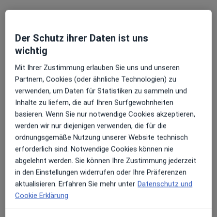
Der Schutz ihrer Daten ist uns
wichtig
Mit Ihrer Zustimmung erlauben Sie uns und unseren
Partnern, Cookies (oder ähnliche Technologien) zu
Dr. med. Mark Waltenheimer
verwenden, um Daten für Statistiken zu sammeln und
Allergologe, Hals-Nasen-Ohren-Arzt, Plastischer &
Inhalte zu liefern, die auf Ihren Surfgewohnheiten
Ästhetischer Chirurg
basieren. Wenn Sie nur notwendige Cookies akzeptieren,
139 Bewertungen
werden wir nur diejenigen verwenden, die für die
ordnungsgemäße Nutzung unserer Website technisch
erforderlich sind. Notwendige Cookies können nie
Adresse 1
Adresse 2
abgelehnt werden. Sie können Ihre Zustimmung jederzeit
in den Einstellungen widerrufen oder Ihre Präferenzen
Zu Google
aktualisieren. Erfahren Sie mehr unter
Datenschutz und
Unterer Schrannenplatz 1, Lindau
•
Maps
Cookie Erklärung
Praxis Dr.med. Mark Waltenheimer Facharzt für HNO-Heilkunde