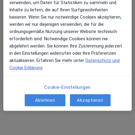
verwenden, um Daten für Statistiken zu sammeln und
Inhalte zu liefern, die auf Ihren Surfgewohnheiten
basieren. Wenn Sie nur notwendige Cookies akzeptieren,
werden wir nur diejenigen verwenden, die für die
Dr. med. Noelle Solange Nzimegne
ordnungsgemäße Nutzung unserer Website technisch
Nguénang
erforderlich sind. Notwendige Cookies können nie
·
Mehr
abgelehnt werden. Sie können Ihre Zustimmung jederzeit
Allgemeinmedizinerin
in den Einstellungen widerrufen oder Ihre Präferenzen
298 Bewertungen
aktualisieren. Erfahren Sie mehr unter
Datenschutz und
Cookie Erklärung
Adresse
Videosprechstunde
Cookie-Einstellungen
Kienitzer Str. 109, Berlin
•
Zu Google Maps
Ablehnen
Akzeptieren
Praxis Dr. Nzimegne
Dieser Arzt bzw. diese Ärztin bietet keine Online-Terminbuchung an diesem Standort an.
Terminanfrage senden