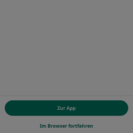
Praxis Prenzlauer Berg Dr.med. Tobias Glaunsinger und Matthias Straub
Dieser Arzt bzw. diese Ärztin bietet keine Online-Terminbuchung an diesem Standort an.
Terminanfrage senden
Mona Moussa
Allgemeinmedizinerin
Zur App
8 Bewertungen
Im Browser fortfahren
Adresse 1
Adresse 2