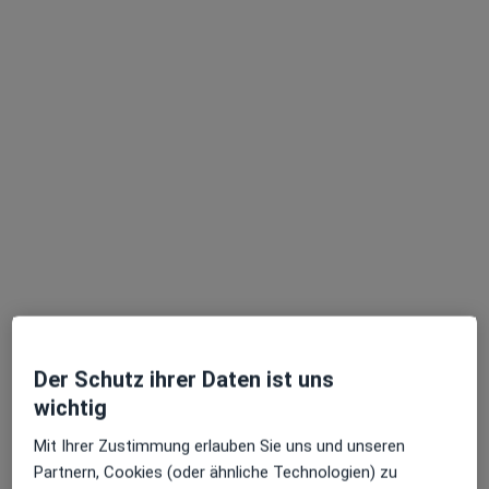
Dr. med. Alexander Schürmann
·
Allgemeinmediziner, Plastischer & Ästhetischer Chirurg
Mehr
86 Bewertungen
Engeldamm 32, Berlin
•
Zu Google Maps
SAS - Schuermann Aesthetic Surgery
Privatpraxis
Dieser Arzt bzw. diese Ärztin bietet keine Online-Terminbuchung an diesem Standort an.
Terminanfrage senden
Der Schutz ihrer Daten ist uns
wichtig
Mit Ihrer Zustimmung erlauben Sie uns und unseren
Partnern, Cookies (oder ähnliche Technologien) zu