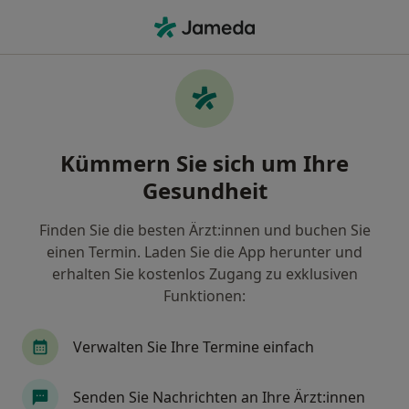
Ha
Allgemeinmediziner • Friedrichsfelde, Berlin, Berlin
Filter & Sortierung
Zu Google Maps
Allgemeinmediziner in Berlin,
Kümmern Sie sich um Ihre
Friedrichsfelde
Gesundheit
Wie wir die Suchergebnisse sortieren
Finden Sie die besten Ärzt:innen und buchen Sie
einen Termin. Laden Sie die App herunter und
erhalten Sie kostenlos Zugang zu exklusiven
Funktionen:
Verwalten Sie Ihre Termine einfach
Anzeige
Senden Sie Nachrichten an Ihre Ärzt:innen