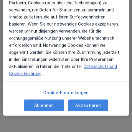
Partnern, Cookies (oder ähnliche Technologien) zu
MVZ Policum Berlin Friedenau -
verwenden, um Daten für Statistiken zu sammeln und
Allgemeinmedizin
Inhalte zu liefern, die auf Ihren Surfgewohnheiten
Medizinisches Versorgungszentrum
basieren. Wenn Sie nur notwendige Cookies akzeptieren,
Allgemeinmedizin, Innere Medizin
werden wir nur diejenigen verwenden, die für die
34 Bewertungen
ordnungsgemäße Nutzung unserer Website technisch
erforderlich sind. Notwendige Cookies können nie
abgelehnt werden. Sie können Ihre Zustimmung jederzeit
Rubensstraße 119, Berlin
•
Zu Google Maps
in den Einstellungen widerrufen oder Ihre Präferenzen
MVZ Policum Berlin Friedenau - Allgemeinmedizin
aktualisieren. Erfahren Sie mehr unter
Datenschutz und
Cookie Erklärung
Miriam Schütz-Rynski
Nooria Omar
Allgemeinmediziner
Allgemeinmediziner
Cookie-Einstellungen
Keine Online-Terminbuchung über jameda verfügbar
Ablehnen
Akzeptieren
Profil anzeigen