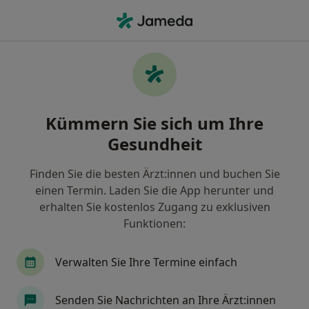
Ha
Allgemeinmediziner • Berlin, Berlin
Filter & Sortierung
• 1
Zu Google Map
Empfohlene Allgemeinmediziner für
Kümmern Sie sich um Ihre
Gesetzlich versichert in Berlin
Gesundheit
Wie wir die Suchergebnisse sortieren
Finden Sie die besten Ärzt:innen und buchen Sie
einen Termin. Laden Sie die App herunter und
erhalten Sie kostenlos Zugang zu exklusiven
Funktionen:
Verwalten Sie Ihre Termine einfach
Anzeige
Senden Sie Nachrichten an Ihre Ärzt:innen