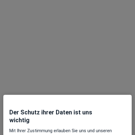
·
Mehr
Allgemeinmediziner, Internist, Hausarzt
128 Bewertungen
Adresse
Videosprechstunde
Räuschstr. 57 a, Berlin
•
Zu Google Maps
Hausarztpraxis Dr.med. Philipp Lindemann Facharzt für Innere Medizin
Dieser Arzt bzw. diese Ärztin bietet keine Online-Terminbuchung an diesem Standort an.
Terminanfrage senden
Der Schutz ihrer Daten ist uns
wichtig
Mit Ihrer Zustimmung erlauben Sie uns und unseren