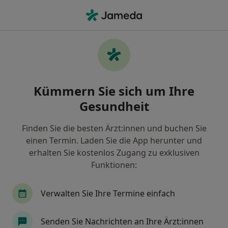
Ha
Allgemeinmediziner • Prenzlauer Berg, Berlin, Berlin
Filter & Sortierung
Zu Google Maps
Allgemeinmediziner in Berlin, Prenzlauer
Kümmern Sie sich um Ihre
Berg
Gesundheit
Wie wir die Suchergebnisse sortieren
Finden Sie die besten Ärzt:innen und buchen Sie
einen Termin. Laden Sie die App herunter und
erhalten Sie kostenlos Zugang zu exklusiven
Funktionen:
Verwalten Sie Ihre Termine einfach
Anzeige
Senden Sie Nachrichten an Ihre Ärzt:innen