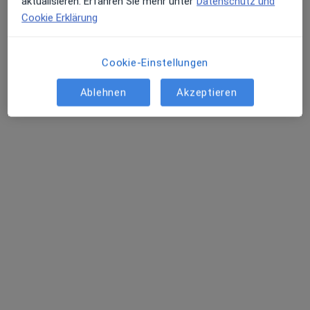
aktualisieren. Erfahren Sie mehr unter
Datenschutz und
Cookie Erklärung
Greifswalder Str. 87, Berlin
•
Zu Google Maps
Hausarztpraxis Mühlenkiez Dres. Heidrun Aulich und Carola Misgeld
Cookie-Einstellungen
Dieser Arzt bzw. diese Ärztin bietet keine Online-Terminbuchung an diesem Standort an.
Ablehnen
Akzeptieren
Terminanfrage senden
Elke Czichy
·
Mehr
Allgemeinmedizinerin
23 Bewertungen