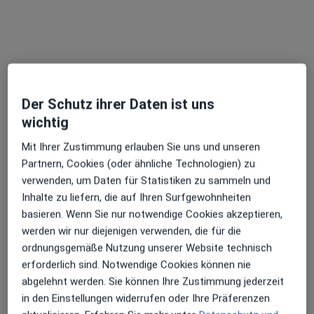
16 Bewertungen
Garibaldistr. 45, Berlin
•
Zu Google Maps
Familienmedizin Pankow Dr. Felger-Gräfin Finckenstein Fachärztin f. Allgemeinmedizin
Dieser Arzt bzw. diese Ärztin bietet keine Online-Terminbuchung an diesem Standort an.
Der Schutz ihrer Daten ist uns
Terminanfrage senden
wichtig
Mit Ihrer Zustimmung erlauben Sie uns und unseren
Partnern, Cookies (oder ähnliche Technologien) zu
verwenden, um Daten für Statistiken zu sammeln und
Inhalte zu liefern, die auf Ihren Surfgewohnheiten
basieren. Wenn Sie nur notwendige Cookies akzeptieren,
werden wir nur diejenigen verwenden, die für die
ordnungsgemäße Nutzung unserer Website technisch
erforderlich sind. Notwendige Cookies können nie
Dr. med. Heidrun Aulich
abgelehnt werden. Sie können Ihre Zustimmung jederzeit
·
Mehr
Allgemeinmedizinerin
in den Einstellungen widerrufen oder Ihre Präferenzen
10 Bewertungen