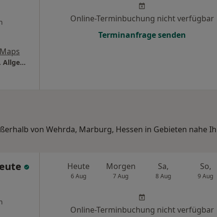
Online-Terminbuchung nicht verfügbar
n
Terminanfrage senden
 Maps
Privatpraxis Dr.med. Vera Hupe Fachärztin f. Allgemeinmedizin
außerhalb von Wehrda, Marburg, Hessen in Gebieten nahe Ih
Keute
Heute
Morgen
Sa,
So,
6 Aug
7 Aug
8 Aug
9 Aug
n
Online-Terminbuchung nicht verfügbar