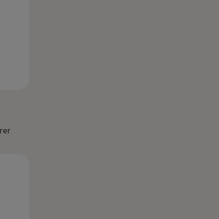
rer
Mo,
Di,
Mi,
10 Aug
11 Aug
12 Aug