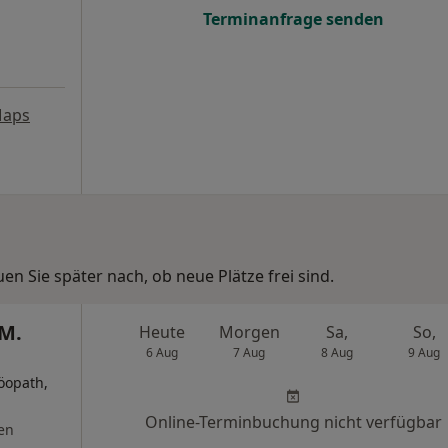
Terminanfrage senden
Maps
n Sie später nach, ob neue Plätze frei sind.
M.
Heute
Morgen
Sa,
So,
6 Aug
7 Aug
8 Aug
9 Aug
öopath,
Online-Terminbuchung nicht verfügbar
en