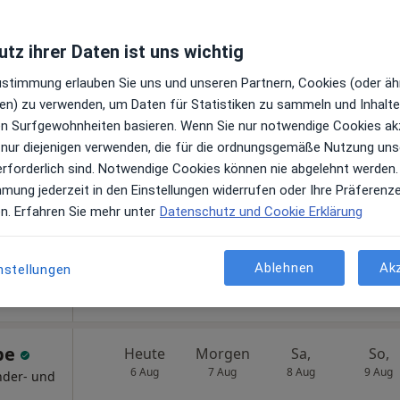
Privatpraxis Dr.med. Susanne Keppler Fachärztin für Psychiatrie und Psychotherapie
tz ihrer Daten ist uns wichtig
Zustimmung erlauben Sie uns und unseren Partnern, Cookies (oder äh
en) zu verwenden, um Daten für Statistiken zu sammeln und Inhalte 
eelsen
Heute
Morgen
Sa,
So,
ren Surfgewohnheiten basieren. Wenn Sie nur notwendige Cookies ak
6 Aug
7 Aug
8 Aug
9 Aug
 nur diejenigen verwenden, die für die ordnungsgemäße Nutzung uns
erforderlich sind. Notwendige Cookies können nie abgelehnt werden.
en
mmung jederzeit in den Einstellungen widerrufen oder Ihre Präferenz
Online-Terminbuchung nicht verfügbar
en. Erfahren Sie mehr unter
Datenschutz und Cookie Erklärung
Terminanfrage senden
Ablehnen
Ak
nstellungen
Praxis Dr.med. Amala Neelsen Fachärztin f. Allgemeinmedizin
pe
Heute
Morgen
Sa,
So,
6 Aug
7 Aug
8 Aug
9 Aug
nder- und