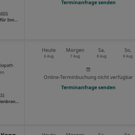
Terminanfrage senden
Maps
Praxis Dr.med. Thomas M. Heintze Facharzt für Innere Medizin
Heute
Morgen
Sa,
So,
6 Aug
7 Aug
8 Aug
9 Aug
öopath
en
Online-Terminbuchung nicht verfügbar
Terminanfrage senden
ps
Private Naturheilpraxis Dr.med. Norman Hillenbrand Facharzt für Allgemeinmedizin
Heute
Morgen
Sa,
So,