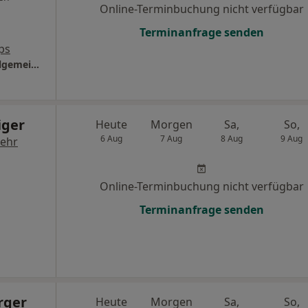
Online-Terminbuchung nicht verfügbar
Terminanfrage senden
ps
Praxis Dr.med. Ulrike Lewan Fachärztin f. Allgemeinmedizin
iger
Heute
Morgen
Sa,
So,
6 Aug
7 Aug
8 Aug
9 Aug
ehr
Online-Terminbuchung nicht verfügbar
Terminanfrage senden
rger
Heute
Morgen
Sa,
So,