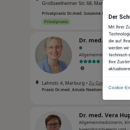
Großseelheimer Str. 68, Marburg
•
Maps
Der Schu
Privatpraxis
Mit Ihrer 
Technologi
Dr. med. Amala N
die auf Ih
werden wir
Allgemeinmedizinerin
technisch 
56 Bewertung
Ihre Zusti
aktualisier
Lahnstr. 4, Marburg
•
Zu Google Maps
Cookie-Ei
Dr. med. Vera Hu
Allgemeinmedizinerin, Ki
Jugendpsychiaterin und -