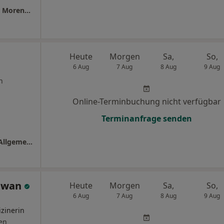
Gemeinschaftspraxis Dr.med. Anja Brückner Morena Brandner und Esther Seipp
Heute
Morgen
Sa,
So,
6 Aug
7 Aug
8 Aug
9 Aug
n
Online-Terminbuchung nicht verfügbar
Terminanfrage senden
Praxis Dr.med. Amala Neelsen Fachärztin f. Allgemeinmedizin
Lewan
Heute
Morgen
Sa,
So,
6 Aug
7 Aug
8 Aug
9 Aug
zinerin
en