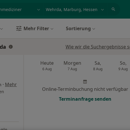
et, Erkrankung, Name
z.B. Berlin
Mehr Filter
Sortierung
rda
Wie wir die Suchergebnisse s
Heute
Morgen
Sa,
So,
6 Aug
7 Aug
8 Aug
9 Aug
·
Mehr
n
Online-Terminbuchung nicht verfügbar
en
Terminanfrage senden
gle