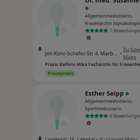
Dr. med. Susanne
Allgemeinmedizinerin,
Frauenärztin (Gynäkologin
7 Bewertunge
Zu Goo
Joh-Konr-Schäfer-Str 4, Marburg
•
Maps
Privatpraxis
Esther Seipp
Allgemeinmedizinerin,
Sportmedizinerin
8 Bewertunge
Lindenstr. 15, Lahntal
•
Zu Google Maps