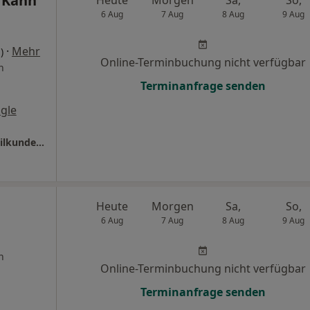
 Kann
6 Aug
7 Aug
8 Aug
9 Aug
·
Mehr
)
Online-Terminbuchung nicht verfügbar
n
Terminanfrage senden
gle
Praxis Kathrin Mika Fachärztin für Frauenheilkunde und Geburtshilfe
Heute
Morgen
Sa,
So,
6 Aug
7 Aug
8 Aug
9 Aug
n
Online-Terminbuchung nicht verfügbar
Terminanfrage senden