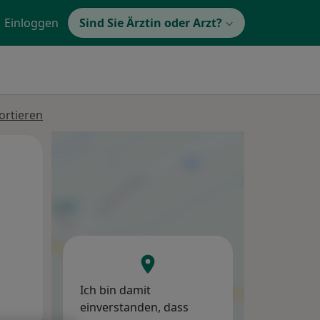
Einloggen
Sind Sie Ärztin oder Arzt?
ortieren
Di,
Mi,
Do,
11 Aug
12 Aug
13 Aug
Ich bin damit
einverstanden, dass