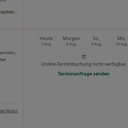
Privatpraxis Anja Rösick-Schulte Ärztin für Psychotherapie
Heute
Morgen
So,
Mo,
7 Aug
8 Aug
9 Aug
10 Aug
ernistin,
cher
Online-Terminbuchung nicht verfügbar
Terminanfrage senden
gle Maps