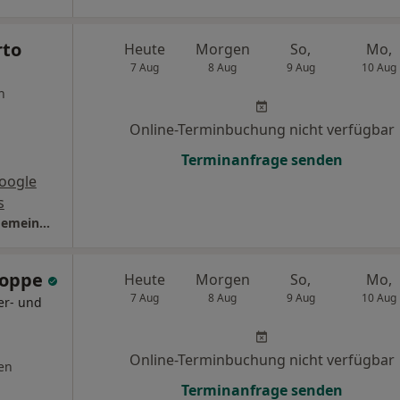
rto
Heute
Morgen
So,
Mo,
7 Aug
8 Aug
9 Aug
10 Aug
n
Online-Terminbuchung nicht verfügbar
Terminanfrage senden
oogle
s
Praxis Dr. Aloysius Winarto Facharzt für Allgemeinmedizin
Koppe
Heute
Morgen
So,
Mo,
7 Aug
8 Aug
9 Aug
10 Aug
er- und
Online-Terminbuchung nicht verfügbar
en
Terminanfrage senden