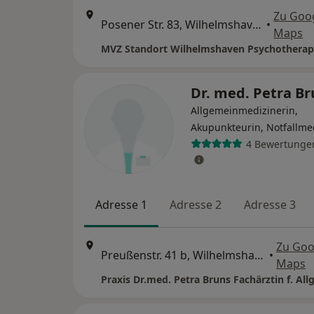
Zu Goo
Posener Str. 83, Wilhelmshaven
•
Maps
Dr. med. Petra B
Allgemeinmedizinerin,
Akupunkteurin, Notfallme
4 Bewertunge
Adresse 1
Adresse 2
Adresse 3
Zu Goo
Preußenstr. 41 b, Wilhelmshaven
•
Maps