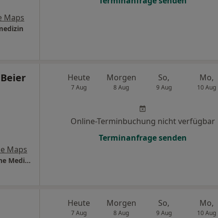
Terminanfrage senden
e Maps
medizin
 Beier
Heute
Morgen
So,
Mo,
7 Aug
8 Aug
9 Aug
10 Aug
Online-Terminbuchung nicht verfügbar
Terminanfrage senden
le Maps
Dr.med. Stefanie Beier - Praxis für Ästhetische Medizin
Heute
Morgen
So,
Mo,
7 Aug
8 Aug
9 Aug
10 Aug