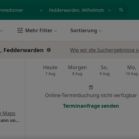
et, Erkrankung, Name
z.B. Berlin
Mehr Filter
Sortierung
n, Fedderwarden
Wie wir die Suchergebnisse s
Heute
Morgen
So,
Mo,
7 Aug
8 Aug
9 Aug
10 Aug
Online-Terminbuchung nicht verfügbar
Terminanfrage senden
e Maps
Zentrum für Innere Medizin Dres. Jens Lehmann und Nikolay Traykov