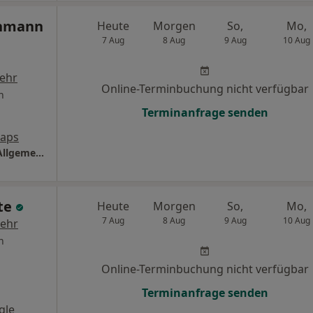
inmann
Heute
Morgen
So,
Mo,
7 Aug
8 Aug
9 Aug
10 Aug
ehr
Online-Terminbuchung nicht verfügbar
n
Terminanfrage senden
Maps
Praxis Dr.med. Lars Reinmann Facharzt für Allgemeinmedizin
lte
Heute
Morgen
So,
Mo,
7 Aug
8 Aug
9 Aug
10 Aug
ehr
n
Online-Terminbuchung nicht verfügbar
Terminanfrage senden
gle