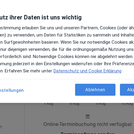
ausen
Heute
Morgen
So,
Mo,
tz ihrer Daten ist uns wichtig
7 Aug
8 Aug
9 Aug
10 Aug
Zustimmung erlauben Sie uns und unseren Partnern, Cookies (oder äh
en) zu verwenden, um Daten für Statistiken zu sammeln und Inhalte 
vmediziner
Online-Terminbuchung nicht verfügbar
ren Surfgewohnheiten basieren. Wenn Sie nur notwendige Cookies ak
en
 nur diejenigen verwenden, die für die ordnungsgemäße Nutzung uns
Terminanfrage senden
erforderlich sind. Notwendige Cookies können nie abgelehnt werden.
Maps
mmung jederzeit in den Einstellungen widerrufen oder Ihre Präferenz
Praxis Sascha Leffringhausen Facharzt für Allgemeinmedizin
en. Erfahren Sie mehr unter
Datenschutz und Cookie Erklärung
Ablehnen
Ak
nstellungen
 Räder
Heute
Morgen
So,
Mo,
7 Aug
8 Aug
9 Aug
10 Aug
Online-Terminbuchung nicht verfügbar
n