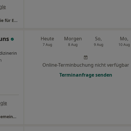
gle
MVZ Standort Wilhelmshaven Psychotherapie für Erwachsene
runs
Heute
Morgen
So,
Mo,
7 Aug
8 Aug
9 Aug
10 Aug
dizinerin
n
Online-Terminbuchung nicht verfügbar
Terminanfrage senden
gle
Praxis Dr.med. Petra Bruns Fachärztin f. Allgemeinmedizin