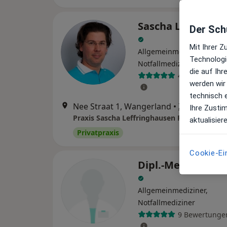
Sascha Leffringh
Der Schu
Mit Ihrer 
Allgemeinmediziner,
Technologi
Notfallmediziner, Palliati
die auf Ih
42 Bewertung
werden wir
technisch 
Nee Straat 1, Wangerland
•
Zu Google 
Ihre Zusti
aktualisier
Privatpraxis
Cookie-Ei
Dipl.-Med. Jürgen
Allgemeinmediziner,
Notfallmediziner
9 Bewertunge