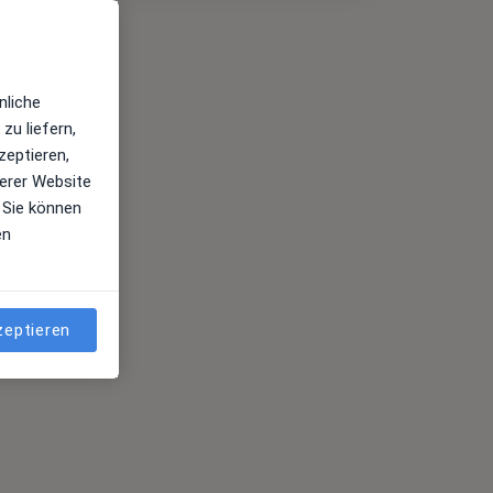
nliche
zu liefern,
zeptieren,
erer Website
 Sie können
en
zeptieren