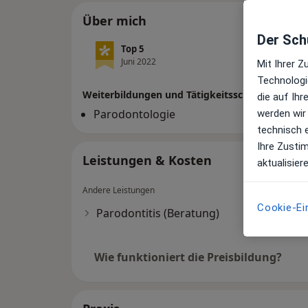
Über mich
Der Schu
Top 5
Juni 2022
Mit Ihrer 
Technologi
Weiterbildungen und Tätigkeitsschwerpunkte
die auf Ih
Parodontologie
werden wir
technisch 
Ihre Zusti
Leistungen & Kosten
aktualisier
Andere Leistungen
Cookie-Ei
Parodontitis (Beratung)
Wie funktioniert die Preisbildung?