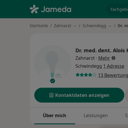
Fachgebi
Startseite
Zahnarzt
Schwindegg
Dr. m
Stadt ändern
Stadt änd
Dr. med. dent.
Alois
über Spe
Zahnarzt
·
Mehr
Schwindegg
1 Adresse
13 Bewertun
Kontaktdaten anzeigen
Über mich
Leistungen
S