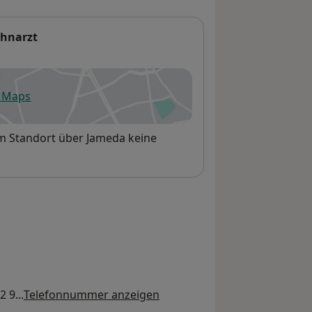
ahnarzt
e Maps
fnet in einer neuen Registerkarte
em Standort über Jameda keine
 9...
Telefonnummer anzeigen