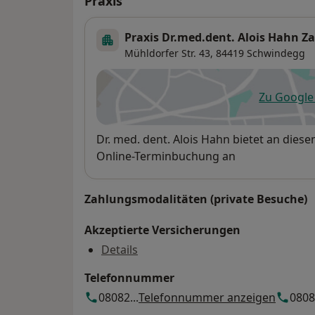
Praxis
Praxis Dr.med.dent. Alois Hahn Z
Mühldorfer Str. 43,
84419
Schwindegg
Zu Googl
öf
Verfügbarkeit
Dr. med. dent. Alois Hahn bietet an dies
Online-Terminbuchung an
Zahlungsmodalitäten (private Besuche)
Akzeptierte Versicherungen
Details
Telefonnummer
08082...
Telefonnummer anzeigen
08082