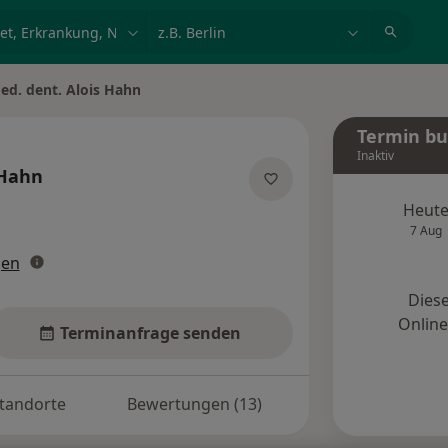
et, Erkrankung, Name
z.B. Berlin
ed. dent. Alois Hahn
ern
Termin b
Inaktiv
 Hahn
zialisierungen
Heut
7 Aug
gen
Diese
Onlin
Terminanfrage senden
tandorte
Bewertungen (13)