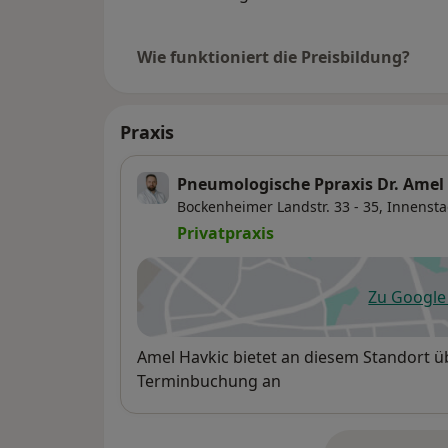
Wie funktioniert die Preisbildung?
Praxis
Pneumologische Ppraxis Dr. Amel
Bockenheimer Landstr. 33 - 35,
Innenstad
Privatpraxis
Zu Googl
öf
Verfügbarkeit
Amel Havkic bietet an diesem Standort ü
Terminbuchung an