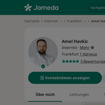
Fachgebi
Startseite
Internist
Frankfurt
Amel Ha
Stadt ändern
Stadt ändern
Amel Havkic
über Spe
Internist
·
Mehr
Frankfurt
1 Adresse
3 Bewertung
Kontaktdaten anzeigen
Über mich
Leistungen