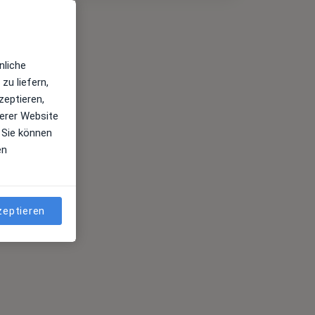
nliche
zu liefern,
zeptieren,
erer Website
 Sie können
en
zeptieren