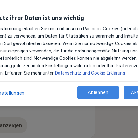
tz ihrer Daten ist uns wichtig
ener Facharzt habe ich es mir zur
 Ihre Gesundheit zur Seite zu stehen.
Zustimmung erlauben Sie uns und unseren Partnern, Cookies (oder äh
en) zu verwenden, um Daten für Statistiken zu sammeln und Inhalte 
mit Unsicherheit und Sorgen
ren Surfgewohnheiten basieren. Wenn Sie nur notwendige Cookies ak
 als Mensch im Mittelpunkt meiner
 nur diejenigen verwenden, die für die ordnungsgemäße Nutzung uns
n zuzuhören, und Ihre Anliegen zu
erforderlich sind. Notwendige Cookies können nie abgelehnt werden.
mmung jederzeit in den Einstellungen widerrufen oder Ihre Präferenz
en. Erfahren Sie mehr unter
Datenschutz und Cookie Erklärung
er Praxis, und lassen Sie uns
n gründlich beleuchten.
Ablehnen
Ak
nstellungen
 Lungenerkrankung (COPD)
r_more_diseases
 anzeigen
er Erfahrungen