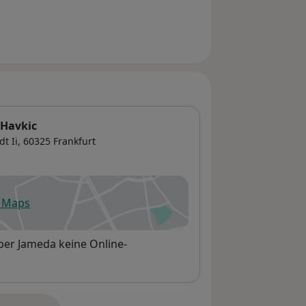
 Havkic
t Ii
, 60325
Frankfurt
e Maps
fnet in einer neuen Registerkarte
ber Jameda keine Online-