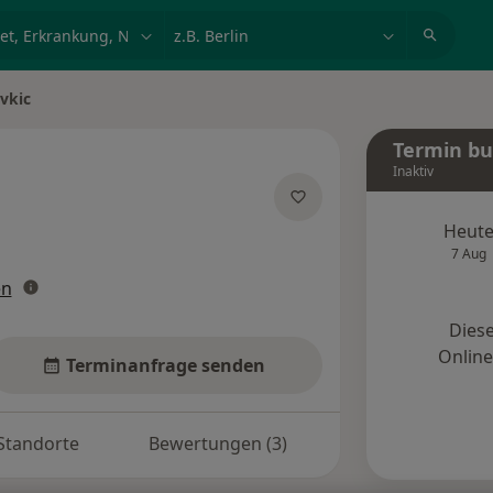
et, Erkrankung, Name
z.B. Berlin
vkic
Termin b
Inaktiv
zialisierungen
Heut
7 Aug
en
Diese
Onlin
Terminanfrage senden
Standorte
Bewertungen (3)