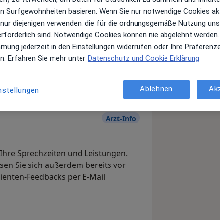
ren Surfgewohnheiten basieren. Wenn Sie nur notwendige Cookies ak
 nur diejenigen verwenden, die für die ordnungsgemäße Nutzung uns
erforderlich sind. Notwendige Cookies können nie abgelehnt werden.
Leistungen und Kosten
mmung jederzeit in den Einstellungen widerrufen oder Ihre Präferenz
e Informationen über Leistungen
en. Erfahren Sie mehr unter
Datenschutz und Cookie Erklärung
ügt.
Ablehnen
Ak
nstellungen
Arzt-Info
, Ihre Sprechzeiten und Leistungen.
en Sie sich außerdem bereits vor
tienten-Feedbacks per E-Mail