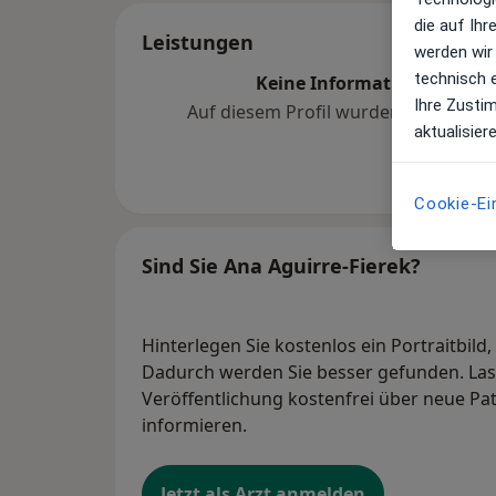
die auf Ih
Leistungen
werden wir
technisch 
Keine Informationen über 
Ihre Zusti
Auf diesem Profil wurden noch kein
aktualisier
hinzugef
Cookie-Ei
Sind Sie Ana Aguirre-Fierek?
Hinterlegen Sie kostenlos ein Portraitbild
Dadurch werden Sie besser gefunden. Lass
Veröffentlichung kostenfrei über neue Pa
informieren.
Jetzt als Arzt anmelden