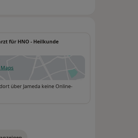
arzt für HNO - Heilkunde
e Maps
fnet in einer neuen Registerkarte
ndort über Jameda keine Online-
 anzeigen