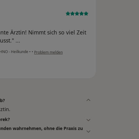
te Ärztin! Nimmt sich so viel Zeit
st." ...
r HNO - Heilkunde
•
•
Problem melden
ab?
ztin.
erek?
tunden wahrnehmen, ohne die Praxis zu