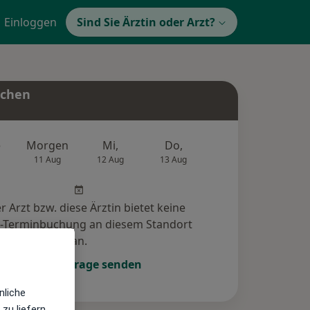
Einloggen
Sind Sie Ärztin oder Arzt?
uchen
e
Morgen
Mi,
Do,
Fr,
Sa,
11 Aug
12 Aug
13 Aug
14 Aug
15 Au
r Arzt bzw. diese Ärztin bietet keine
e-Terminbuchung an diesem Standort
an.
Terminanfrage senden
nliche
zu liefern,