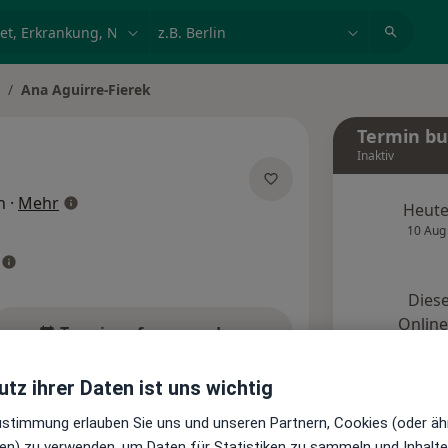
et, Erkrankung, Name
z.B. Berlin
Ana Aguirre-Fierek
tadt ändern
Termin b
Inaktiv
über Spezialisierungen
n
·
Mehr
Heut
10 Aug
Diese
Onlin
Terminanfrage senden
tz ihrer Daten ist uns wichtig
e
Bewertungen (1)
Zustimmung erlauben Sie uns und unseren Partnern, Cookies (oder äh
en) zu verwenden, um Daten für Statistiken zu sammeln und Inhalte 