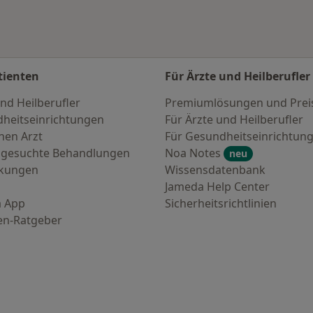
tienten
Für Ärzte und Heilberufler
nd Heilberufler
Premiumlösungen und Prei
heitseinrichtungen
Für Ärzte und Heilberufler
nen Arzt
Für Gesundheitseinrichtun
 gesuchte Behandlungen
Noa Notes
neu
nkungen
Wissensdatenbank
Jameda Help Center
 App
Sicherheitsrichtlinien
en-Ratgeber