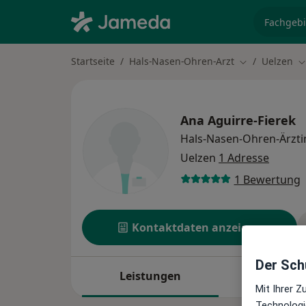
Fachgebi
Startseite
Hals-Nasen-Ohren-Arzt
Uelzen
Stadt ändern
S
Ana Aguirre-Fierek
Hals-Nasen-Ohren-Ärzti
Uelzen
1 Adresse
1 Bewertung
Kontaktdaten anzeigen
Der Schu
Leistungen
Standort
Mit Ihrer 
Technologi