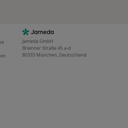
Kontakt
Jameda - Startseite
Jameda GmbH
se
Brienner Straße 45 a-d
80333 München, Deutschland
gen