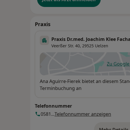
Praxis
Praxis Dr.med. Joachim Klee Fach
Veerßer Str. 40,
29525
Uelzen
Zu Googl
öf
Verfügbarkeit
Ana Aguirre-Fierek bietet an diesem Sta
Terminbuchung an
Telefonnummer
0581...
Telefonnummer anzeigen
Mehr Details