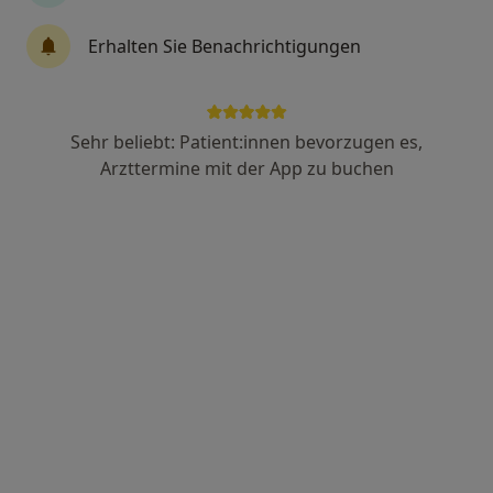
3 Bewertungen
Erhalten Sie Benachrichtigungen
Adresse 1
Adresse 2
Sehr beliebt: Patient:innen bevorzugen es,
Arzttermine mit der App zu buchen
Fürstenrieder Str. 105, München
•
Zu Google Maps
Osteopathie am Westpark Dr. med. Reinhard Nibler
Dieser Arzt bzw. diese Ärztin bietet keine Online-Terminbuchung an diesem Standort an.
Terminanfrage senden