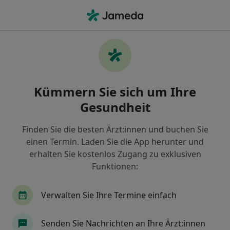
Ha
Anästhesiologe • Au-Haidhausen, München, Bayern
Filter & Sortierung
Zu Google Maps
Anästhesiologen in München, Au-
Kümmern Sie sich um Ihre
Haidhausen
Gesundheit
Wie wir die Suchergebnisse sortieren
Finden Sie die besten Ärzt:innen und buchen Sie
einen Termin. Laden Sie die App herunter und
erhalten Sie kostenlos Zugang zu exklusiven
Funktionen:
Verwalten Sie Ihre Termine einfach
Dr. med. Reinhard Nibler
Senden Sie Nachrichten an Ihre Ärzt:innen
Anästhesiologe, Osteopath, Chirotherapeut