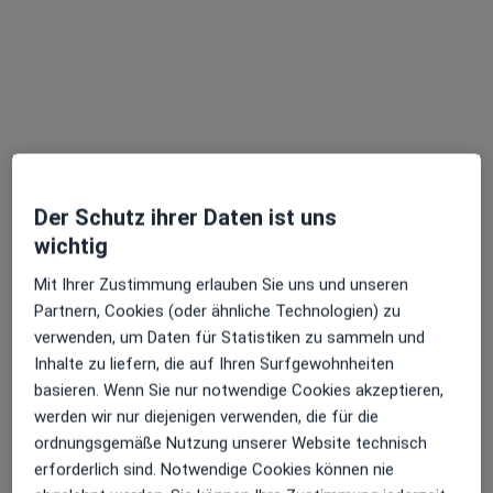
Beratungszentrum für alternative
Therapie
Medizinische Einrichtung
Psychologie, Anästhesie, Naturheilverfahren
571 Bewertungen
Der Schutz ihrer Daten ist uns
wichtig
Eisenmannstr. 2, München
•
Zu Google Maps
Beratungszentrum für alternative Therapie
Mit Ihrer Zustimmung erlauben Sie uns und unseren
Keine Online-Terminbuchung über jameda verfügbar
Partnern, Cookies (oder ähnliche Technologien) zu
verwenden, um Daten für Statistiken zu sammeln und
Profil anzeigen
Inhalte zu liefern, die auf Ihren Surfgewohnheiten
basieren. Wenn Sie nur notwendige Cookies akzeptieren,
werden wir nur diejenigen verwenden, die für die
Ärzte und Heilberufler verfügbar
ordnungsgemäße Nutzung unserer Website technisch
erforderlich sind. Notwendige Cookies können nie
Diese Ärzte und Heilberufler befinden sich