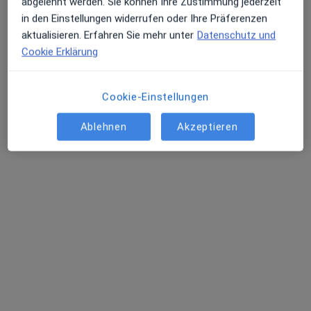
abgelehnt werden. Sie können Ihre Zustimmung jederzeit
außerhalb von Au-Haidhausen, München, Bayern in
in den Einstellungen widerrufen oder Ihre Präferenzen
Gebieten nahe Ihrer Suche.
aktualisieren. Erfahren Sie mehr unter
Datenschutz und
Cookie Erklärung
Cookie-Einstellungen
Ablehnen
Akzeptieren
Dr. med. Isa Kübler
Anästhesiologin, Frauenärztin (Gynäkologin),
·
Mehr
Notfallmedizinerin
538 Bewertungen
Rathausplatz 1, Grünwald
•
Zu Google Maps
Praxis Dr.med. Isa Kübler Fachärztin für Frauenheilkunde und Geburtshilfe