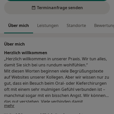
Terminanfrage senden
Über mich
Leistungen
Standorte
Bewertung
Über mich
Herzlich willkommen
„Herzlich willkommen in unserer Praxis. Wir tun alles,
damit Sie sich bei uns rundum wohlfühlen.“
Mit diesen Worten beginnen viele Begrüßungstexte
auf Websites unserer Kollegen. Aber wir wissen nur zu
gut, dass ein Besuch beim Oral- oder Kieferchirurgen
oft mit einem sehr mulmigen Gefühl verbunden ist –
manchmal sogar mit ein bisschen Angst. Wir können
das gut verstehen. Viele verbinden damit
Über mich
mehr
unangenehme Erfahrungen, und es braucht
Überwindung, sich operieren zu lassen.