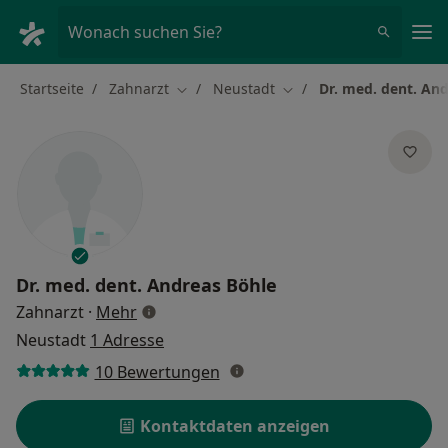
Ha
Wonach suchen Sie?
Startseite
Zahnarzt
Neustadt
Dr. med. dent. An
Stadt ändern
Stadt ändern
Dr. med. dent.
Andreas Böhle
über Spezialisierungen
Zahnarzt
·
Mehr
Neustadt
1 Adresse
10 Bewertungen
Kontaktdaten anzeigen