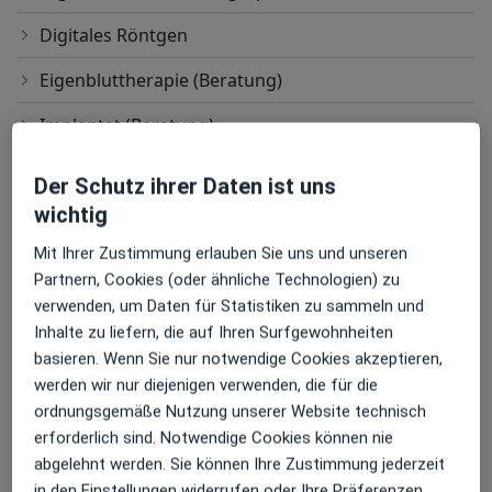
bis zur Vollnarkose, die immer von einem erfahrenen
Anästhesisten durchgeführt wird.
Digitales Röntgen
Eigenbluttherapie (Beratung)
Bei uns erwartet Sie ein Team, das sich liebevoll um Sie
kümmert.
Implantat (Beratung)
In diesem Sinne: Herzlich willkommen!
Knochenaufbau
Der Schutz ihrer Daten ist uns
Ihr Dr. Andreas Böhle
wichtig
Oralchirurgische Behandlung
Mit Ihrer Zustimmung erlauben Sie uns und unseren
Parodontitis (Beratung)
Partnern, Cookies (oder ähnliche Technologien) zu
Weisheitszahnentfernung
verwenden, um Daten für Statistiken zu sammeln und
Inhalte zu liefern, die auf Ihren Surfgewohnheiten
Weisheitszahnentfernung (Beratung)
basieren. Wenn Sie nur notwendige Cookies akzeptieren,
werden wir nur diejenigen verwenden, die für die
Wurzelspitzenresektion
ordnungsgemäße Nutzung unserer Website technisch
erforderlich sind. Notwendige Cookies können nie
Zahnentfernung
abgelehnt werden. Sie können Ihre Zustimmung jederzeit
Zahnimplantation
in den Einstellungen widerrufen oder Ihre Präferenzen