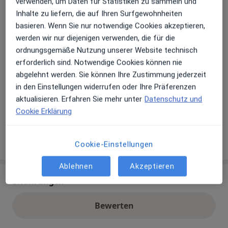
verwenden, um Daten für Statistiken zu sammeln und
Terminbuchung an
Inhalte zu liefern, die auf Ihren Surfgewohnheiten
basieren. Wenn Sie nur notwendige Cookies akzeptieren,
werden wir nur diejenigen verwenden, die für die
Zahlungsmodalitäten (private Besuche)
ordnungsgemäße Nutzung unserer Website technisch
Akzeptierte Versicherungen
erforderlich sind. Notwendige Cookies können nie
abgelehnt werden. Sie können Ihre Zustimmung jederzeit
Details
in den Einstellungen widerrufen oder Ihre Präferenzen
Telefonnummer
aktualisieren. Erfahren Sie mehr unter
Datenschutz und
0673...
Telefonnummer anzeigen
Cookie Erklärung
Mehr Details anzeigen
über die Adresse
Cookie-Einstellungen
Ablehnen
Akzeptieren
Erfahrungen
Bewerten