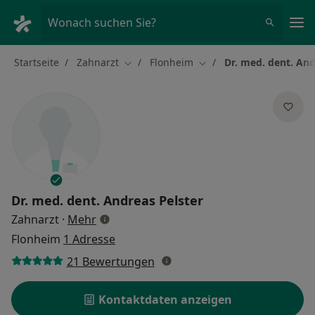
Ha
Wonach suchen Sie?
Startseite
Zahnarzt
Flonheim
Dr. med. dent. And
Stadt ändern
Stadt ändern
Dr. med. dent.
Andreas Pelster
über Spezialisierungen
Zahnarzt
·
Mehr
Flonheim
1 Adresse
21 Bewertungen
Kontaktdaten anzeigen