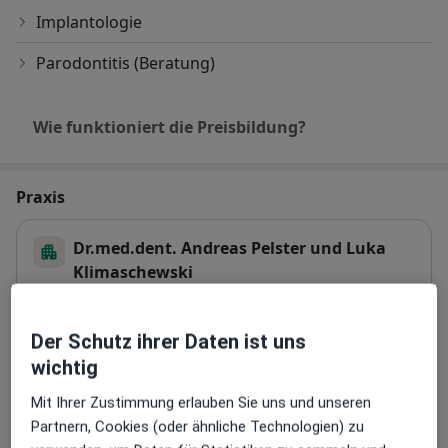
Implantologie
Parodontitis (Beratung)
Wie funktioniert die Preisbildung?
Praxis
Dr.med.dent. Andreas Pelster und Luka
Klimaschewski
Bornheimer Landstr. 8,
55237
Flonheim
Der Schutz ihrer Daten ist uns
Zu Google Maps
wichtig
öffnet in einer neuen Registe
Mit Ihrer Zustimmung erlauben Sie uns und unseren
Verfügbarkeit
Dr. med. dent. Andreas Pelster bietet an diesem
Partnern, Cookies (oder ähnliche Technologien) zu
Standort über Jameda keine Online-