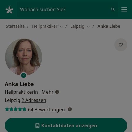
Ha
Wonach suchen Sie?
Startseite
Heilpraktiker
Leipzig
Anka Liebe
Stadt ändern
Stadt ändern
Anka Liebe
über Spezialisierungen
Heilpraktikerin
·
Mehr
Leipzig
2 Adressen
64 Bewertungen
Kontaktdaten anzeigen