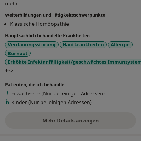
Über mich
mehr
Ein dritter Schwerpunkt meiner Behandlung ist die
Weiterbildungen und Tätigkeitsschwerpunkte
Bowenfaszientherapie und die Emmett Technik, mit
deren Hilfe sanft und tiefgreifend körperliche
Klassische Homöopathie
Verspannungen und Probleme des
Hauptsächlich behandelte Krankheiten
Bewegungsapparates, also der Gelenke und der
Verdauungsstörung
Hautkrankheiten
Allergie
Muskeln ausgeglichen werden.
Burnout
Erhöhte Infektanfälligkeit/geschwächtes Immunsyste
a11y_sr_more_diseases
+32
Patienten, die ich behandle
Erwachsene (Nur bei einigen Adressen)
Kinder (Nur bei einigen Adressen)
Mehr Details anzeigen
über Erfahrungen