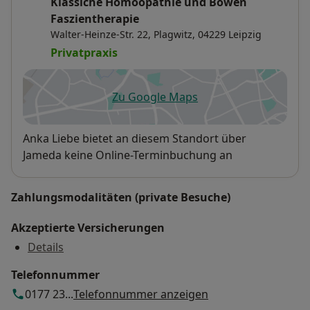
Klassiche Homöopathie und Bowen
Faszientherapie
Walter-Heinze-Str. 22,
Plagwitz
, 04229
Leipzig
Privatpraxis
Zu Google Maps
öffnet in einer neuen Registe
Verfügbarkeit
Anka Liebe bietet an diesem Standort über
Jameda keine Online-Terminbuchung an
Zahlungsmodalitäten (private Besuche)
Akzeptierte Versicherungen
Details
Telefonnummer
0177 23...
Telefonnummer anzeigen