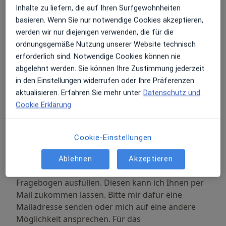
Inhalte zu liefern, die auf Ihren Surfgewohnheiten
Es handelt sich hier um die Bowen Faszientherapie,
basieren. Wenn Sie nur notwendige Cookies akzeptieren,
auch Bowentechnik, Bowentherapie oder Bowtech
werden wir nur diejenigen verwenden, die für die
genannt. Es ist eine manuelle Körpertherapie
ordnungsgemäße Nutzung unserer Website technisch
australischen Ursprungs, die sanfte, tiefgehende
erforderlich sind. Notwendige Cookies können nie
Impulse vor allem an den Faszien setzt. Diese
abgelehnt werden. Sie können Ihre Zustimmung jederzeit
Impulse helfen dem Körper sich selbst auszurichten
in den Einstellungen widerrufen oder Ihre Präferenzen
und zu balancieren.
aktualisieren. Erfahren Sie mehr unter
Datenschutz und
Cookie Erklärung
Erstanamnese Kinder
Walter-Heinze-Str. 22, Leipzig
170 €
Praxis Anka Liebe Heilpraktikerin für Klassiche
Cookie-Einstellungen
Homöopathie und Bowen Faszientherapie
Ablehnen
Akzeptieren
Homöphatische Erstanamnese. Bitte vorher einen
Fragebogen ausfüllen. Diesen kann ich Ihnen per
Mail zukommen lassen. Bitte mir dafür eine
Mailadresse senden oder mich auf eine andere
Möglichkeit ansprechen. Für das