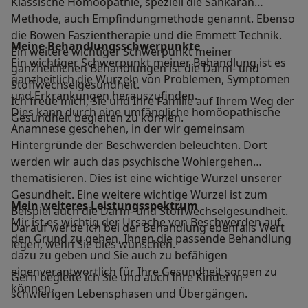
Klassische Homöopathie, speziell die Sankaran
Methode, auch Empfindungmethode genannt. Ebenso
die Bowen Faszientherapie und die Emmett Technik.
Meine Behandlungs­schwerpunkte
Ein weitere wichtiger Schwerpunkt meiner
Ein wichtiger Schwerpunkt meiner Behandlung ist es
ganzheitlichen Behandlungen ist die Darm- und
ganzheitlich die Wurzeln von Problemen, Symptomen
Stoffwechselgesundheit.
und Erkrankungen herauszufinden.
Ich freue mich, Sie und Ihre Familie auf Ihrem Weg der
Dies kann durch eine umfängliche homöopathische
Gesundheit begleiten zu können.
Anamnese geschehen, in der wir gemeinsam
Hintergründe der Beschwerden beleuchten. Dort
werden wir auch das psychische Wohlergehen
thematisieren. Dies ist eine wichtige Wurzel unserer
Gesundheit. Eine weitere wichtige Wurzel ist zum
Mein weiteres Leistungs­spektrum
Beispiel auch die Darm- und Stoffwechselgesundheit.
Mir ist es wichtig der Ursache von Beschwerden auf
Darauf werde ich bei der Behandlung ebenfalls Wert
den Grund zu gehen, Ihnen die passende Behandlung
legen, wenn Sie dies wünschen.
dazu zu geben und Sie auch zu befähigen
eigenverantwortlich für Ihre Gesundheit sorgen zu
Gern begleite ich Sie und auch Ihre Kinder in
können.
schwierigen Lebensphasen und Übergängen.