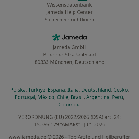
Wissensdatenbank
Jameda Help Center
Sicherheitsrichtlinien
Kontakt
Jameda - Startseite
Jameda GmbH
Brienner Straße 45 a-d
80333 München, Deutschland
öffnet in einer neuen Registerkarte
öffnet in einer neuen Registerkarte
öffnet in einer neuen Registerk
öffnet in einer neuen Reg
öffnet in ei
öffn
Polska
,
Türkiye
,
España
,
Italia
,
Deutschland
,
Česko
,
öffnet in einer neuen Registerkarte
öffnet in einer neuen Registerkarte
öffnet in einer neuen Register
öffnet in einer neuen R
öffnet in ei
öffnet
Portugal
,
México
,
Chile
,
Brasil
,
Argentina
,
Perú
,
öffnet in einer neuen Re
Colombia
VERORDNUNG (EU) 2022/2065 (DSA) art. 24:
15.395.179 “AMARs” - Juni 2026
www.jameda.de © 2026 - Top Ärzte und Heilberufler