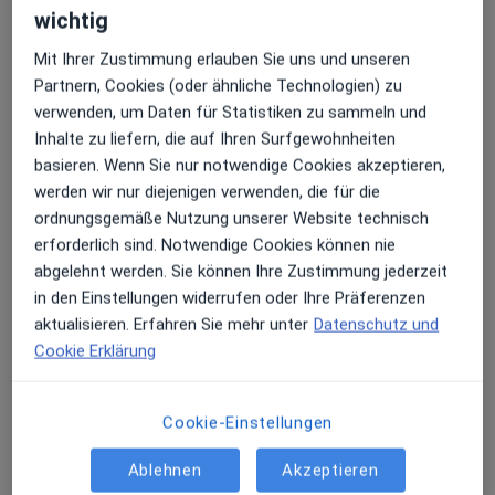
Am Kreuzberg 4,
Stadtbezirk 5
, 40489
Düsseldorf
wichtig
Mit Ihrer Zustimmung erlauben Sie uns und unseren
Zu Google Maps
Partnern, Cookies (oder ähnliche Technologien) zu
öffnet in einer neuen Registe
verwenden, um Daten für Statistiken zu sammeln und
Inhalte zu liefern, die auf Ihren Surfgewohnheiten
Verfügbarkeit
Dr. med. Anna Grabensee bietet an diesem
basieren. Wenn Sie nur notwendige Cookies akzeptieren,
Standort über Jameda keine Online-
werden wir nur diejenigen verwenden, die für die
Terminbuchung an
ordnungsgemäße Nutzung unserer Website technisch
erforderlich sind. Notwendige Cookies können nie
Zahlungsmodalitäten (private Besuche)
abgelehnt werden. Sie können Ihre Zustimmung jederzeit
in den Einstellungen widerrufen oder Ihre Präferenzen
Akzeptierte Versicherungen
aktualisieren. Erfahren Sie mehr unter
Datenschutz und
Details
Cookie Erklärung
Telefonnummer
Cookie-Einstellungen
0170 90...
Telefonnummer anzeigen
Ablehnen
Akzeptieren
Mehr Details anzeigen