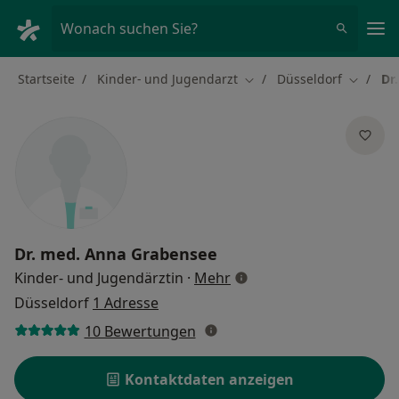
Ha
Wonach suchen Sie?
Startseite
Kinder- und Jugendarzt
Düsseldorf
Dr
Stadt ändern
Stadt ä
Dr. med.
Anna Grabensee
über Spezialisierungen
Kinder- und Jugendärztin
·
Mehr
Düsseldorf
1 Adresse
10 Bewertungen
Kontaktdaten anzeigen