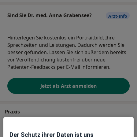
Sind Sie Dr. med. Anna Grabensee?
Arzt-Info
Hinterlegen Sie kostenlos ein Portraitbild, Ihre
Sprechzeiten und Leistungen. Dadurch werden Sie
besser gefunden. Lassen Sie sich außerdem bereits
vor Veröffentlichung kostenfrei über neue
Patienten-Feedbacks per E-Mail informieren.
Jetzt als Arzt anmelden
Praxis
Praxis Dr.med. Anna Grabensee Fachärztin
Der Schutz ihrer Daten ist uns
für Kinder- und Jugendmedizin