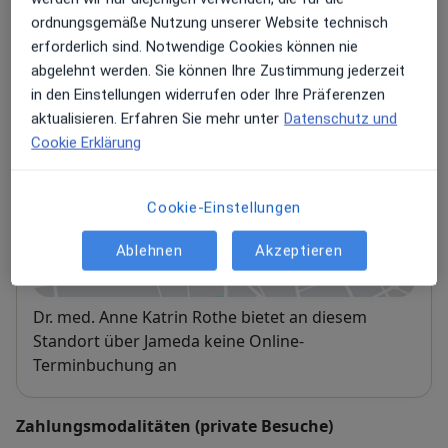
ordnungsgemäße Nutzung unserer Website technisch
Adresse 1
Adresse 2
erforderlich sind. Notwendige Cookies können nie
abgelehnt werden. Sie können Ihre Zustimmung jederzeit
in den Einstellungen widerrufen oder Ihre Präferenzen
Dr. med. Anne Katrin Rothe | Kinderarzt
aktualisieren. Erfahren Sie mehr unter
Datenschutz und
Gauting
Cookie Erklärung
Paul-Hey-Straße 1,
82131
Gauting
Privatpraxis
Cookie-Einstellungen
Ablehnen
Akzeptieren
Zu Google Maps
öffnet in einer neuen Registe
Verfügbarkeit
Dr. med. Anne Katrin Rothe bietet an diesem
Standort über Jameda keine Online-
Terminbuchung an
Zahlungsmodalitäten (private Besuche)