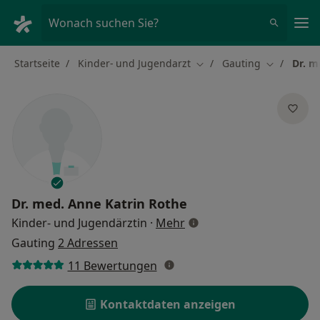
Ha
Wonach suchen Sie?
Startseite
Kinder- und Jugendarzt
Gauting
Dr. m
Stadt ändern
Stadt ände
Dr. med.
Anne Katrin Rothe
über Spezialisierungen
Kinder- und Jugendärztin
·
Mehr
Gauting
2 Adressen
11 Bewertungen
Kontaktdaten anzeigen