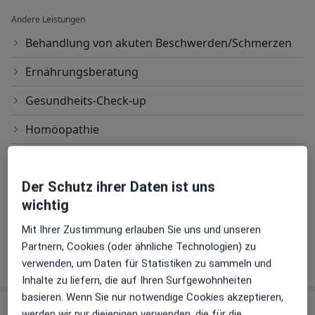
Andere Leistungen
Behandlung von akuten Beschwerden/Schmerzen
Ernährungsberatung
Gesundheits-Check-up
Homöopathie
Kontrolle / Nachsorge
Der Schutz ihrer Daten ist uns
Kontrolluntersuchung
wichtig
Ultraschalluntersuchung
Mit Ihrer Zustimmung erlauben Sie uns und unseren
Partnern, Cookies (oder ähnliche Technologien) zu
Wie funktioniert die Preisbildung?
verwenden, um Daten für Statistiken zu sammeln und
Inhalte zu liefern, die auf Ihren Surfgewohnheiten
basieren. Wenn Sie nur notwendige Cookies akzeptieren,
Praxen (2)
werden wir nur diejenigen verwenden, die für die