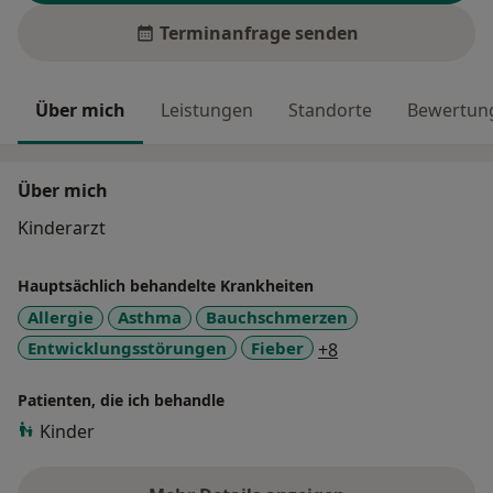
Terminanfrage senden
Über mich
Leistungen
Standorte
Bewertung
Über mich
Kinderarzt
Hauptsächlich behandelte Krankheiten
Allergie
Asthma
Bauchschmerzen
a11y_sr_more_dis
Entwicklungsstörungen
Fieber
+8
Patienten, die ich behandle
Kinder