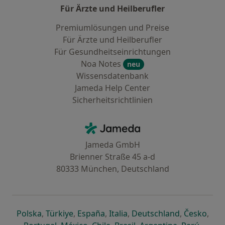
Für Ärzte und Heilberufler
Premiumlösungen und Preise
Für Ärzte und Heilberufler
Für Gesundheitseinrichtungen
Noa Notes
neu
Wissensdatenbank
Jameda Help Center
Sicherheitsrichtlinien
Kontakt
Jameda - Startseite
Jameda GmbH
Brienner Straße 45 a-d
80333 München, Deutschland
öffnet in einer neuen Registerkarte
öffnet in einer neuen Registerkarte
öffnet in einer neuen Registerk
öffnet in einer neuen Reg
öffnet in ei
öffn
Polska
,
Türkiye
,
España
,
Italia
,
Deutschland
,
Česko
,