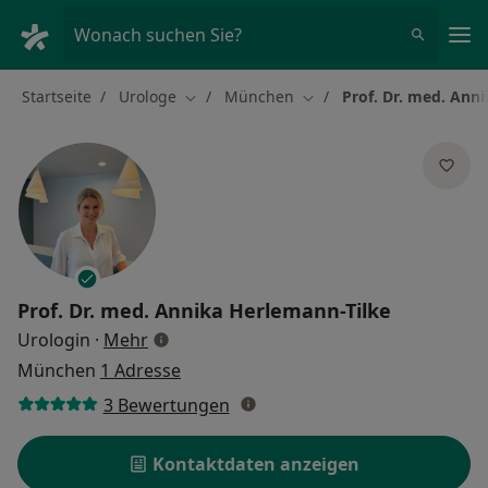
Ha
Wonach suchen Sie?
Startseite
Urologe
München
Prof. Dr. med. Ann
Stadt ändern
Stadt ändern
Prof. Dr. med.
Annika Herlemann-Tilke
über Spezialisierungen
Urologin
·
Mehr
München
1 Adresse
3 Bewertungen
Kontaktdaten anzeigen