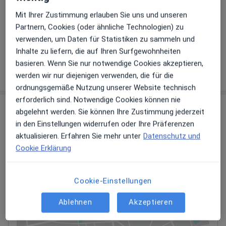
Leistungen
Mit Ihrer Zustimmung erlauben Sie uns und unseren
Partnern, Cookies (oder ähnliche Technologien) zu
Keine Informationen über Leistungen und Kosten
verwenden, um Daten für Statistiken zu sammeln und
Auf diesem Profil wurden noch keine Informationen
Inhalte zu liefern, die auf Ihren Surfgewohnheiten
über Leistungen hinzugefügt.
basieren. Wenn Sie nur notwendige Cookies akzeptieren,
werden wir nur diejenigen verwenden, die für die
ordnungsgemäße Nutzung unserer Website technisch
erforderlich sind. Notwendige Cookies können nie
Praxis
abgelehnt werden. Sie können Ihre Zustimmung jederzeit
in den Einstellungen widerrufen oder Ihre Präferenzen
Praxis Urologie Solln Prof. Dr. A.
aktualisieren. Erfahren Sie mehr unter
Datenschutz und
Herlemann-Tilke Fachärztin für Urologie
Cookie Erklärung
Diefenbachstr. 39,
Thalkirchen-Obersendling-
Forstenried-Fürstenried-Solln
, 81479
München
Privatpraxis
Cookie-Einstellungen
Ablehnen
Akzeptieren
Zu Google Maps
öffnet in einer neuen Registe