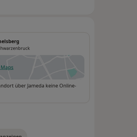
elsberg
chwarzenbruck
e Maps
fnet in einer neuen Registerkarte
andort über Jameda keine Online-
 anzeigen