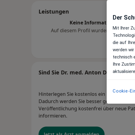
Leistungen
Der Schu
Keine Informationen über 
Mit Ihrer 
Auf diesem Profil wurden noch kein
Technologi
hinzugef
die auf Ih
werden wir
technisch 
Ihre Zusti
aktualisier
Sind Sie Dr. med. Anton Doro?
Cookie-Ei
Hinterlegen Sie kostenlos ein Portraitbild
Dadurch werden Sie besser gefunden. Lass
Veröffentlichung kostenfrei über neue Pa
informieren.
Jetzt als Arzt anmelden