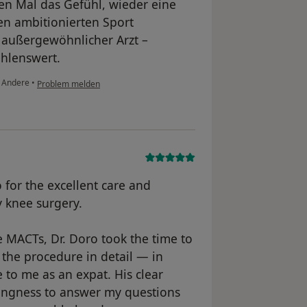
en Mal das Gefühl, wieder eine
en ambitionierten Sport
 außergewöhnlicher Arzt –
ehlenswert.
Andere
•
Problem melden
o for the excellent care and
y knee surgery.
he MACTs, Dr. Doro took the time to
 the procedure in detail — in
 to me as an expat. His clear
lingness to answer my questions