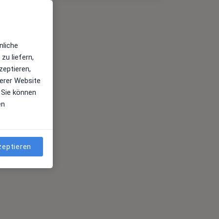
nliche
zu liefern,
zeptieren,
erer Website
 Sie können
en
zeptieren