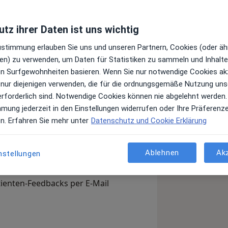
tz ihrer Daten ist uns wichtig
Leistungen und Kosten
Zustimmung erlauben Sie uns und unseren Partnern, Cookies (oder äh
e Informationen über Leistungen
en) zu verwenden, um Daten für Statistiken zu sammeln und Inhalte 
ügt.
ren Surfgewohnheiten basieren. Wenn Sie nur notwendige Cookies ak
 nur diejenigen verwenden, die für die ordnungsgemäße Nutzung uns
erforderlich sind. Notwendige Cookies können nie abgelehnt werden.
mmung jederzeit in den Einstellungen widerrufen oder Ihre Präferenz
en. Erfahren Sie mehr unter
Datenschutz und Cookie Erklärung
Arzt-Info
Ablehnen
Ak
nstellungen
, Ihre Sprechzeiten und Leistungen.
en Sie sich außerdem bereits vor
tienten-Feedbacks per E-Mail