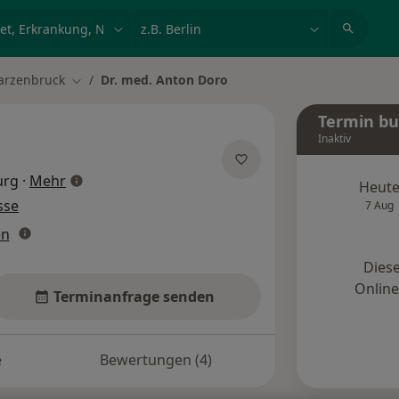
et, Erkrankung, Name
z.B. Berlin
arzenbruck
Dr. med. Anton Doro
ern
Stadt ändern
Termin b
Inaktiv
über Spezialisierungen
urg
·
Mehr
Heut
sse
7 Aug
en
Diese
Onlin
Terminanfrage senden
e
Bewertungen (4)