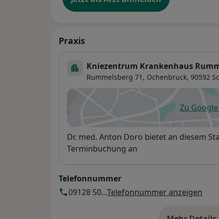
Praxis
Kniezentrum Krankenhaus Rumm
Rummelsberg 71,
Ochenbruck
, 90592
S
Zu Googl
öf
Verfügbarkeit
Dr. med. Anton Doro bietet an diesem St
Terminbuchung an
Telefonnummer
09128 50...
Telefonnummer anzeigen
Mehr Details