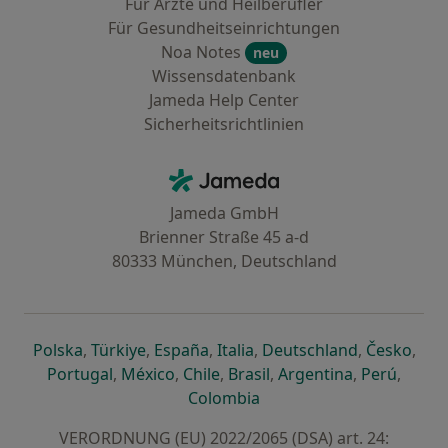
Für Ärzte und Heilberufler
Für Gesundheitseinrichtungen
Noa Notes
neu
Wissensdatenbank
Jameda Help Center
Sicherheitsrichtlinien
Kontakt
Jameda - Startseite
Jameda GmbH
Brienner Straße 45 a-d
80333 München, Deutschland
öffnet in einer neuen Registerkarte
öffnet in einer neuen Registerkarte
öffnet in einer neuen Registerk
öffnet in einer neuen Reg
öffnet in ei
öffn
Polska
,
Türkiye
,
España
,
Italia
,
Deutschland
,
Česko
,
öffnet in einer neuen Registerkarte
öffnet in einer neuen Registerkarte
öffnet in einer neuen Register
öffnet in einer neuen R
öffnet in ei
öffnet
Portugal
,
México
,
Chile
,
Brasil
,
Argentina
,
Perú
,
öffnet in einer neuen Re
Colombia
VERORDNUNG (EU) 2022/2065 (DSA) art. 24: