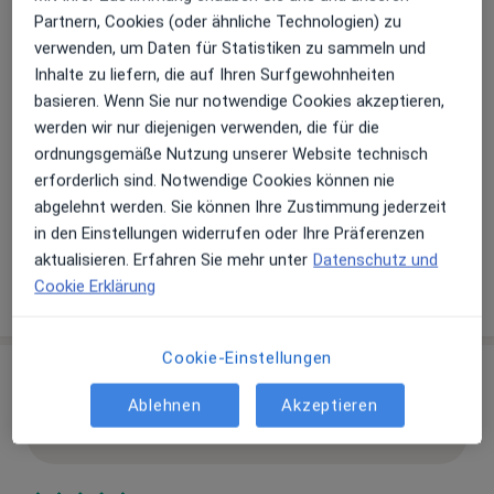
Partnern, Cookies (oder ähnliche Technologien) zu
Zahlungsmodalitäten (private Besuche)
verwenden, um Daten für Statistiken zu sammeln und
Inhalte zu liefern, die auf Ihren Surfgewohnheiten
Akzeptierte Versicherungen
basieren. Wenn Sie nur notwendige Cookies akzeptieren,
Details
werden wir nur diejenigen verwenden, die für die
ordnungsgemäße Nutzung unserer Website technisch
Telefonnummer
erforderlich sind. Notwendige Cookies können nie
0202 479...
Telefonnummer anzeigen
abgelehnt werden. Sie können Ihre Zustimmung jederzeit
0202 479...
Telefonnummer anzeigen
in den Einstellungen widerrufen oder Ihre Präferenzen
aktualisieren. Erfahren Sie mehr unter
Datenschutz und
Cookie Erklärung
Mehr Details anzeigen
über die Adresse
Cookie-Einstellungen
Erfahrungen
Ablehnen
Akzeptieren
Bewerten