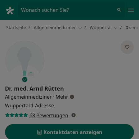
Ha
Wonach suchen Sie?
Startseite
Allgemeinmediziner
Wuppertal
Dr. m
Stadt ändern
Stadt änder
Dr. med.
Arnd Rütten
über Spezialisierungen
Allgemeinmediziner
·
Mehr
Wuppertal
1 Adresse
68 Bewertungen
Kontaktdaten anzeigen