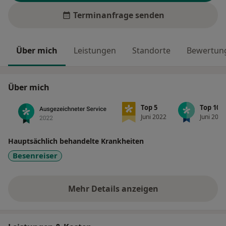
Terminanfrage senden
Über mich
Leistungen
Standorte
Bewertung
Über mich
Top 5
Top 10
Juni 2022
Juni 2022
Hauptsächlich behandelte Krankheiten
Besenreiser
Mehr Details anzeigen
über Erfahrungen