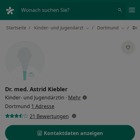
Ha
Wonach suchen Sie?
Startseite
Kinder- und Jugendarzt
Dortmund
Dr.
Stadt ändern
Stadt än
Dr. med.
Astrid Kiebler
über Spezialisierungen
Kinder- und Jugendärztin
·
Mehr
Dortmund
1 Adresse
21 Bewertungen
Kontaktdaten anzeigen