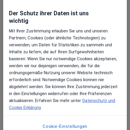
für Kinder- und Jugendmedizin
Brüderweg 16,
Innenstadt-West
, 44135
Dortmund
Der Schutz ihrer Daten ist uns
wichtig
Zu Google Maps
Mit Ihrer Zustimmung erlauben Sie uns und unseren
öffnet in einer neuen Registe
Partnern, Cookies (oder ähnliche Technologien) zu
verwenden, um Daten für Statistiken zu sammeln und
Verfügbarkeit
Dr. med. Astrid Kiebler bietet an diesem Standort
Inhalte zu liefern, die auf Ihren Surfgewohnheiten
über Jameda keine Online-Terminbuchung an
basieren. Wenn Sie nur notwendige Cookies akzeptieren,
werden wir nur diejenigen verwenden, die für die
Zahlungsmodalitäten (private Besuche)
ordnungsgemäße Nutzung unserer Website technisch
erforderlich sind. Notwendige Cookies können nie
Akzeptierte Versicherungen
abgelehnt werden. Sie können Ihre Zustimmung jederzeit
Details
in den Einstellungen widerrufen oder Ihre Präferenzen
aktualisieren. Erfahren Sie mehr unter
Datenschutz und
Telefonnummer
Cookie Erklärung
0231 5...
Telefonnummer anzeigen
0231 91...
Telefonnummer anzeigen
Cookie-Einstellungen