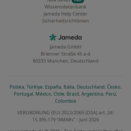
Wissensdatenbank
Jameda Help Center
Sicherheitsrichtlinien
Kontakt
Jameda - Startseite
Jameda GmbH
Brienner Straße 45 a-d
80333 München, Deutschland
öffnet in einer neuen Registerkarte
öffnet in einer neuen Registerkarte
öffnet in einer neuen Registerk
öffnet in einer neuen Reg
öffnet in ei
öffn
Polska
,
Türkiye
,
España
,
Italia
,
Deutschland
,
Česko
,
öffnet in einer neuen Registerkarte
öffnet in einer neuen Registerkarte
öffnet in einer neuen Register
öffnet in einer neuen R
öffnet in ei
öffnet
Portugal
,
México
,
Chile
,
Brasil
,
Argentina
,
Perú
,
öffnet in einer neuen Re
Colombia
VERORDNUNG (EU) 2022/2065 (DSA) art. 24:
15.395.179 “AMARs” - Juni 2026