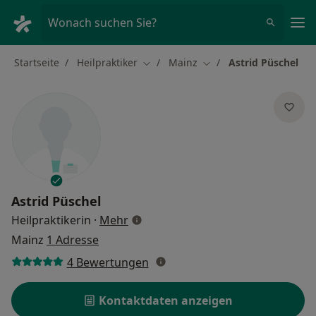
Ha
Wonach suchen Sie?
Startseite
Heilpraktiker
Mainz
Astrid Püschel
Stadt ändern
Stadt ändern
Astrid Püschel
über Spezialisierungen
Heilpraktikerin
·
Mehr
Mainz
1 Adresse
4 Bewertungen
Kontaktdaten anzeigen