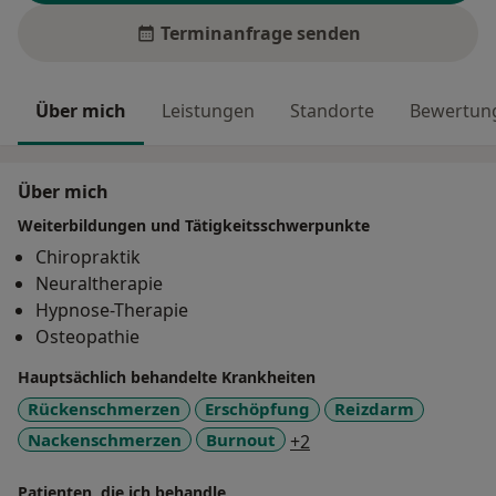
Terminanfrage senden
Über mich
Leistungen
Standorte
Bewertung
Über mich
Weiterbildungen und Tätigkeitsschwerpunkte
Chiropraktik
Neuraltherapie
Hypnose-Therapie
Osteopathie
Hauptsächlich behandelte Krankheiten
Rückenschmerzen
Erschöpfung
Reizdarm
a11y_sr_more_disease
Nackenschmerzen
Burnout
+2
Patienten, die ich behandle