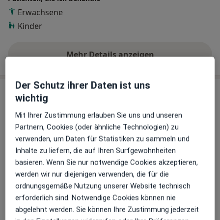
Erwachsene
Kinder
Mehr Details anzeigen
über Erfahrungen
Der Schutz ihrer Daten ist uns
Leistungen & Kosten
wichtig
Beliebte Leistungen
Mit Ihrer Zustimmung erlauben Sie uns und unseren
Erstuntersuchung (Neupatient/in)
Partnern, Cookies (oder ähnliche Technologien) zu
Huttenstr. 10 a, Mainz
verwenden, um Daten für Statistiken zu sammeln und
Praxis Astrid Püschel Heilpraktikerin
Inhalte zu liefern, die auf Ihren Surfgewohnheiten
basieren. Wenn Sie nur notwendige Cookies akzeptieren,
Andere Leistungen
werden wir nur diejenigen verwenden, die für die
Allergie- & Schmerztherapie
ordnungsgemäße Nutzung unserer Website technisch
erforderlich sind. Notwendige Cookies können nie
Behandlung von akuten Beschwerden/Schmerzen
abgelehnt werden. Sie können Ihre Zustimmung jederzeit