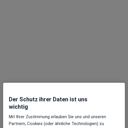
Terminanfrage senden
Doris Schüler
·
Mehr
Heilpraktikerin
35 Bewertungen
Der Schutz ihrer Daten ist uns
Adresse
Videosprechstunde
wichtig
Zu Google
Mit Ihrer Zustimmung erlauben Sie uns und unseren
Schleiermacherstraße 10, Darmstadt
•
Maps
Partnern, Cookies (oder ähnliche Technologien) zu