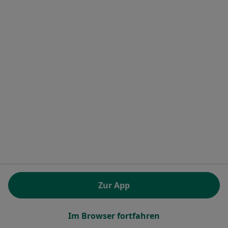
Privatpraxis
Dieser Arzt bzw. diese Ärztin bietet keine Online-Terminbuchung an diesem Standort an.
Terminanfrage senden
Mara-Lena Maloiseau
Heilpraktikerin
Zur App
2 Bewertungen
Im Browser fortfahren
Zu Google
Erich-Ollenhauer-Straße 75, Wiesbaden
•