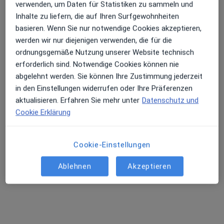
Heilpraxis für Körper & Seele - Heilpraktikerin Doris Schüler
verwenden, um Daten für Statistiken zu sammeln und
Inhalte zu liefern, die auf Ihren Surfgewohnheiten
Privatpraxis
basieren. Wenn Sie nur notwendige Cookies akzeptieren,
Dieser Arzt bzw. diese Ärztin bietet keine Online-Terminbuchung an diesem Standort an.
werden wir nur diejenigen verwenden, die für die
ordnungsgemäße Nutzung unserer Website technisch
Terminanfrage senden
erforderlich sind. Notwendige Cookies können nie
abgelehnt werden. Sie können Ihre Zustimmung jederzeit
in den Einstellungen widerrufen oder Ihre Präferenzen
aktualisieren. Erfahren Sie mehr unter
Datenschutz und
Cookie Erklärung
Cookie-Einstellungen
Ablehnen
Akzeptieren
Prof. Dr. phil. Robert Prohl
·
Mehr
Heilpraktiker
120 Bewertungen