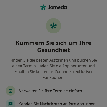
Ha
Heilpraktiker • Mainz, Rheinland-Pfalz
Filter & Sortierung
Zu Google Maps
Heilpraktiker in Mainz: Termin buchen
Kümmern Sie sich um Ihre
mit jameda
Gesundheit
Finden Sie Heilpraktiker in Mainz und buchen Sie
online ohne zusätzliche Kosten.
Finden Sie die besten Ärzt:innen und buchen Sie
Wie wir die Suchergebnisse sortieren
einen Termin. Laden Sie die App herunter und
erhalten Sie kostenlos Zugang zu exklusiven
Funktionen:
Verwalten Sie Ihre Termine einfach
Senden Sie Nachrichten an Ihre Ärzt:innen