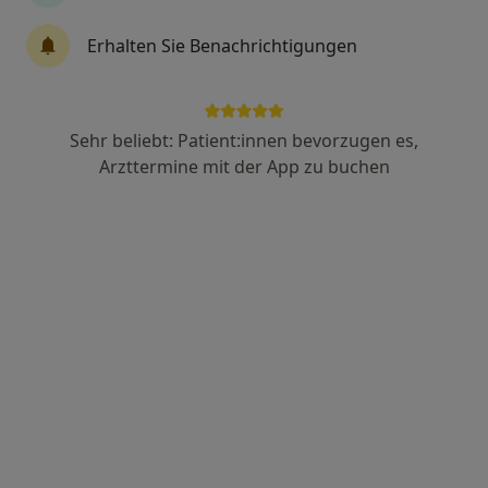
Niklas Schrimpf
Erhalten Sie Benachrichtigungen
·
Mehr
Heilpraktiker, Akupunkteur, Osteopath
46 Bewertungen
Sehr beliebt: Patient:innen bevorzugen es,
Lessingstr. 1, Wiesbaden
•
Zu Google Maps
Arzttermine mit der App zu buchen
Integrative Osteopathie
Dieser Arzt bzw. diese Ärztin bietet keine Online-Terminbuchung an diesem Standort an.
Terminanfrage senden