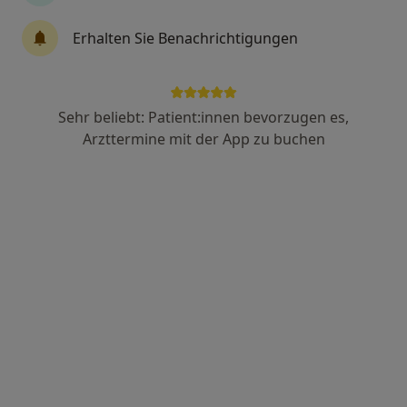
Privatpraxis
Augenärztin
Erhalten Sie Benachrichtigungen
100 Bewertungen
Dachauer Str. 4, München
•
Zu Google Maps
Sehr beliebt: Patient:innen bevorzugen es,
Privatpraxis Dr.med. Ulrike Baumgarten Fachärztin für Augenheilkunde
Arzttermine mit der App zu buchen
Privatpraxis
Dieser Arzt bzw. diese Ärztin bietet keine Online-Terminbuchung an diesem Standort an.
Terminanfrage senden