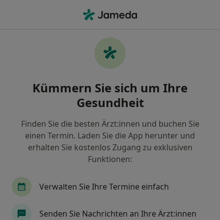
Ha
Augenarzt • Trudering-Riem, München, Bayern
Filter & Sortierung
Zu Google Maps
Augenärzte in München, Trudering-Riem
Kümmern Sie sich um Ihre
Wie wir die Suchergebnisse sortieren
Gesundheit
Finden Sie die besten Ärzt:innen und buchen Sie
einen Termin. Laden Sie die App herunter und
erhalten Sie kostenlos Zugang zu exklusiven
Funktionen:
Verwalten Sie Ihre Termine einfach
Anzeige
Dr. med. Ulrike Baumgarten -
Senden Sie Nachrichten an Ihre Ärzt:innen