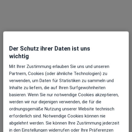
Dr. med. Birgit Gensch-Hager -
Privatpraxis
Augenärztin
363 Bewertungen
Der Schutz ihrer Daten ist uns
wichtig
Frauenstr. 32, München
•
Zu Google Maps
Private Augenarztpraxis Dr. Birgit Gensch-Hager Fachärztin für Augenheilkunde
Mit Ihrer Zustimmung erlauben Sie uns und unseren
Partnern, Cookies (oder ähnliche Technologien) zu
Privatpraxis
verwenden, um Daten für Statistiken zu sammeln und
Dieser Arzt bzw. diese Ärztin bietet keine Online-Terminbuchung an diesem Standort an.
Inhalte zu liefern, die auf Ihren Surfgewohnheiten
basieren. Wenn Sie nur notwendige Cookies akzeptieren,
Terminanfrage senden
werden wir nur diejenigen verwenden, die für die
ordnungsgemäße Nutzung unserer Website technisch
erforderlich sind. Notwendige Cookies können nie
abgelehnt werden. Sie können Ihre Zustimmung jederzeit
in den Einstellungen widerrufen oder Ihre Präferenzen