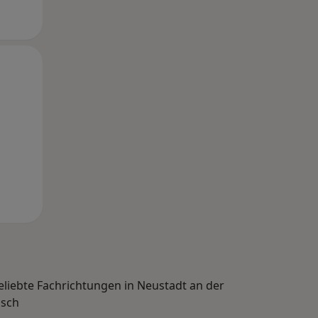
Di,
Mi,
Do,
11 Aug
12 Aug
13 Aug
eliebte Fachrichtungen in Neustadt an der
isch