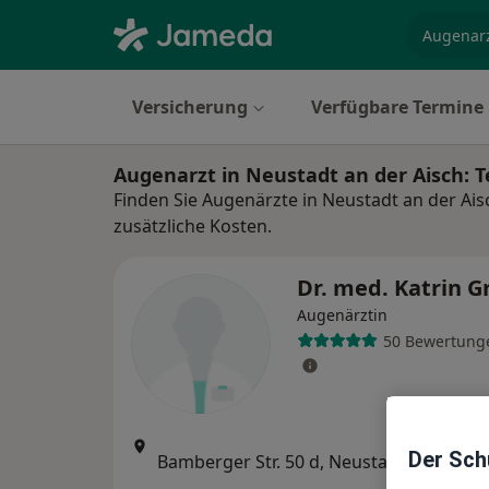
Fachgebi
Versicherung
Verfügbare Termine
Augenarzt in Neustadt an der Aisch:
Finden Sie Augenärzte in Neustadt an der Ai
zusätzliche Kosten.
Dr. med. Katrin 
Augenärztin
50 Bewertung
Zu 
Der Schu
Bamberger Str. 50 d, Neustadt an der Aisch
•
Map