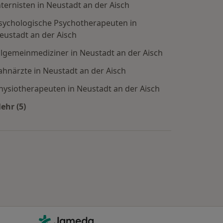
nternisten in Neustadt an der Aisch
sychologische Psychotherapeuten in
eustadt an der Aisch
llgemeinmediziner in Neustadt an der Aisch
ahnärzte in Neustadt an der Aisch
hysiotherapeuten in Neustadt an der Aisch
ehr (5)
Mehr in der Kategorie: Beliebte Fachrichtungen in Ne
Kontakt
Jameda - Startseite