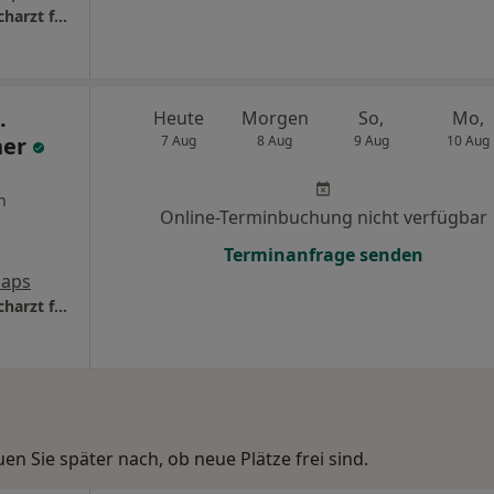
Augenarztpraxis Dr.med. Stefan El-Gayar Facharzt für Augenheilkunde
.
Heute
Morgen
So,
Mo,
ner
7 Aug
8 Aug
9 Aug
10 Aug
n
Online-Terminbuchung nicht verfügbar
Terminanfrage senden
Maps
Augenarztpraxis Dr.med. Stefan El-Gayar Facharzt für Augenheilkunde
n Sie später nach, ob neue Plätze frei sind.