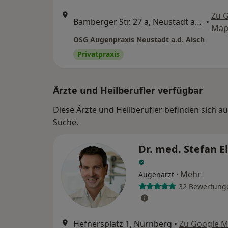
Zu 
Bamberger Str. 27 a, Neustadt an der Aisch
•
Map
OSG Augenpraxis Neustadt a.d. Aisch
Privatpraxis
Ärzte und Heilberufler verfügbar
Diese Ärzte und Heilberufler befinden sich a
Suche.
Dr. med. Stefan E
·
Mehr
Augenarzt
32 Bewertung
Hefnersplatz 1, Nürnberg
•
Zu Google 