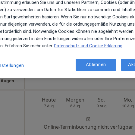
Zustimmung erlauben Sie uns und unseren Partnern, Cookies (oder äh
Augenarztpraxis im Brauhaus Dr.med. Katrin Groß Fachärztin für Augenheilkunde
en) zu verwenden, um Daten für Statistiken zu sammeln und Inhalte 
ren Surfgewohnheiten basieren. Wenn Sie nur notwendige Cookies ak
Heute
Morgen
So,
Mo,
 nur diejenigen verwenden, die für die ordnungsgemäße Nutzung uns
7 Aug
8 Aug
9 Aug
10 Aug
erforderlich sind. Notwendige Cookies können nie abgelehnt werden.
mmung jederzeit in den Einstellungen widerrufen oder Ihre Präferenz
en. Erfahren Sie mehr unter
Datenschutz und Cookie Erklärung
Online-Terminbuchung nicht verfügbar
Terminanfrage senden
Ablehnen
Ak
nstellungen
Google
ps
Praxis Dr.med. Eckart Buchholz Facharzt für Augenheilkunde
Heute
Morgen
So,
Mo,
7 Aug
8 Aug
9 Aug
10 Aug
Online-Terminbuchung nicht verfügbar