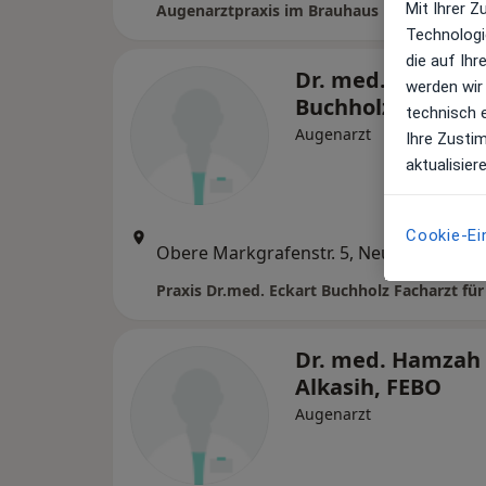
Mit Ihrer 
Technologi
die auf Ih
Dr. med. Eckart
werden wir
Buchholz
technisch 
Augenarzt
Ihre Zusti
aktualisier
Cookie-Ei
Zu 
Obere Markgrafenstr. 5, Neustadt an der Aisch
•
Ma
Dr. med. Hamzah
Alkasih, FEBO
Augenarzt