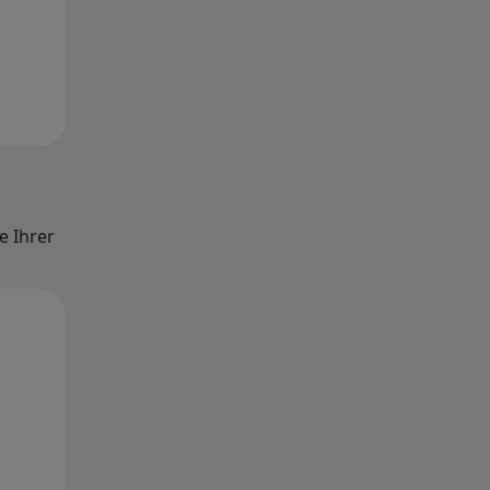
e Ihrer
Di,
Mi,
Do,
11 Aug
12 Aug
13 Aug