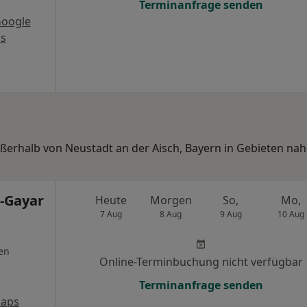
Terminanfrage senden
Google
s
ußerhalb von Neustadt an der Aisch, Bayern in Gebieten nah
l-Gayar
Heute
Morgen
So,
Mo,
7 Aug
8 Aug
9 Aug
10 Aug
en
Online-Terminbuchung nicht verfügbar
Terminanfrage senden
Maps