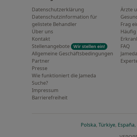
Datenschutzerklärung
Ärzte u
Datenschutzinformation für
Gesund
gelistete Behandler
Frag ei
Über uns
Häufig
Kontakt
Erkra
Stellenangebote
FAQ
Wir stellen ein!
Allgemeine Geschäftsbedingungen
Jameda
Partner
Expert
Presse
Wie funktioniert die Jameda
Suche?
Impressum
Barrierefreiheit
öffnet in einer n
öffnet in
ö
Polska
,
Türkiye
,
España
,