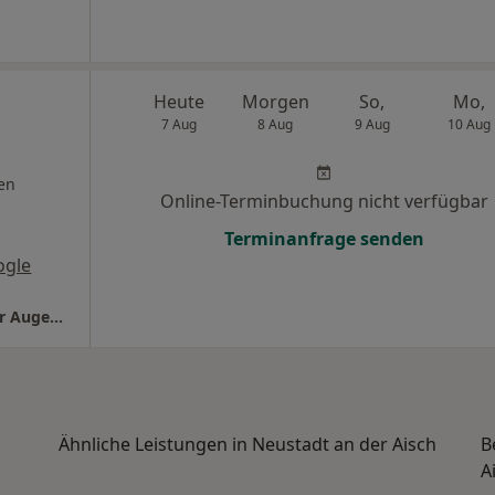
Heute
Morgen
So,
Mo,
7 Aug
8 Aug
9 Aug
10 Aug
en
Online-Terminbuchung nicht verfügbar
Terminanfrage senden
ogle
Praxis Dr.med. Andreas Schmidt Facharzt für Augenheilkunde
Ähnliche Leistungen in Neustadt an der Aisch
B
A