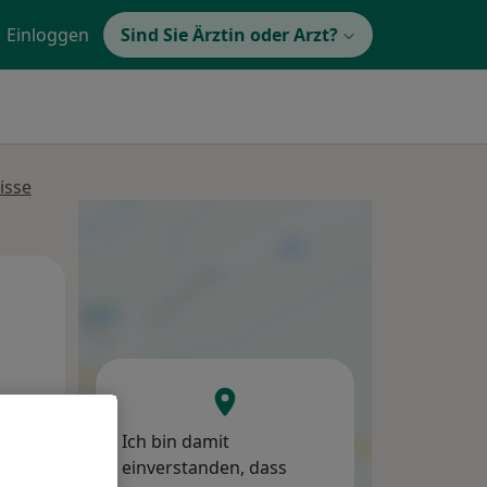
Einloggen
Sind Sie Ärztin oder Arzt?
isse
Di,
Mi,
Do,
11 Aug
12 Aug
13 Aug
Ich bin damit
einverstanden, dass