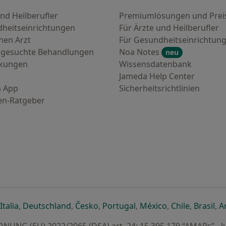
nd Heilberufler
Premiumlösungen und Prei
heitseinrichtungen
Für Ärzte und Heilberufler
nen Arzt
Für Gesundheitseinrichtun
 gesuchte Behandlungen
Noa Notes
neu
nkungen
Wissensdatenbank
Jameda Help Center
 App
Sicherheitsrichtlinien
en-Ratgeber
euen Registerkarte
 einer neuen Registerkarte
ffnet in einer neuen Registerkarte
öffnet in einer neuen Registerkarte
öffnet in einer neuen Registerkarte
öffnet in einer neuen Registerkar
öffnet in einer neuen R
öffnet in einer
öffnet in
öff
Italia
,
Deutschland
,
Česko
,
Portugal
,
México
,
Chile
,
Brasil
,
A