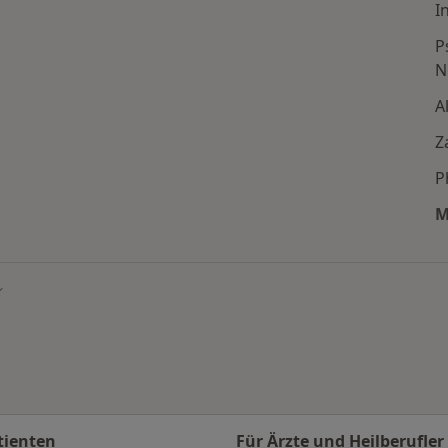
I
P
N
A
Z
P
 den beliebtesten Städten
M
tadt ändern
tienten
Für Ärzte und Heilberufler