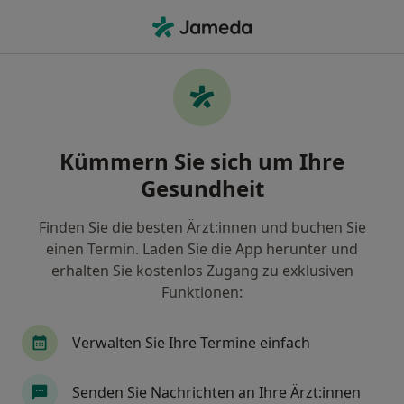
Ha
Augenarzt • Süderau, Schleswig-Holstein
Filter & Sortierung
Zu Google Maps
Augenarzt in Süderau: Termin buchen
Kümmern Sie sich um Ihre
mit jameda
Gesundheit
Finden Sie Augenärzte in Süderau und buchen Sie
online ohne zusätzliche Kosten.
Finden Sie die besten Ärzt:innen und buchen Sie
Wie wir die Suchergebnisse sortieren
einen Termin. Laden Sie die App herunter und
erhalten Sie kostenlos Zugang zu exklusiven
Funktionen:
Verwalten Sie Ihre Termine einfach
Senden Sie Nachrichten an Ihre Ärzt:innen