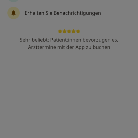
Dr. med. Wasim Hazim
Erhalten Sie Benachrichtigungen
Augenarzt
5 Bewertungen
Sehr beliebt: Patient:innen bevorzugen es,
Ernst-Behrens-Weg 2, Glückstadt
•
Zu Google Maps
Arzttermine mit der App zu buchen
Praxis Dr.med. Wasim Hazim Facharzt für Augenheilkunde
Dieser Arzt bzw. diese Ärztin bietet keine Online-Terminbuchung an diesem Standort an.
Terminanfrage senden