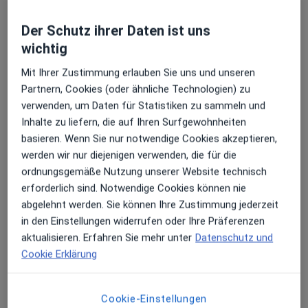
Anna Sophia Bauch
Der Schutz ihrer Daten ist uns
Augenärztin
1 Bewertung
wichtig
Mit Ihrer Zustimmung erlauben Sie uns und unseren
Partnern, Cookies (oder ähnliche Technologien) zu
Adresse 1
Adresse 2
verwenden, um Daten für Statistiken zu sammeln und
Inhalte zu liefern, die auf Ihren Surfgewohnheiten
Königstr. 6-8, Elmshorn
•
Zu Google Maps
basieren. Wenn Sie nur notwendige Cookies akzeptieren,
Augenarztpraxis Anna-Sophia Bauch Fachärztin für Augenheilkunde
werden wir nur diejenigen verwenden, die für die
ordnungsgemäße Nutzung unserer Website technisch
Dieser Arzt bzw. diese Ärztin bietet keine Online-Terminbuchung an diesem Standort an.
erforderlich sind. Notwendige Cookies können nie
Terminanfrage senden
abgelehnt werden. Sie können Ihre Zustimmung jederzeit
in den Einstellungen widerrufen oder Ihre Präferenzen
aktualisieren. Erfahren Sie mehr unter
Datenschutz und
Cookie Erklärung
Ärzte und Heilberufler verfügbar
Diese Ärzte und Heilberufler befinden sich
Cookie-Einstellungen
außerhalb von Süderau, Schleswig-Holstein in